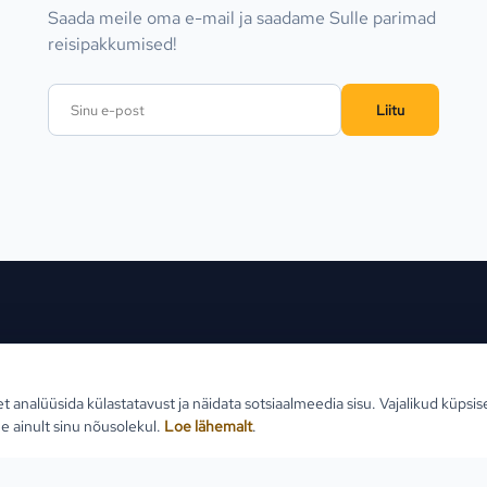
Saada meile oma e-mail ja saadame Sulle parimad
reisipakkumised!
Liitu
ed sihtkohad
Reisid
Klien
et analüüsida külastatavust ja näidata sotsiaalmeedia sisu. Vajalikud küpsi
Estlive ringreisid
Reisi
e ainult sinu nõusolekul.
Loe lähemalt
.
Goa reisid
Teabe
Premio ringreisid
Reisi