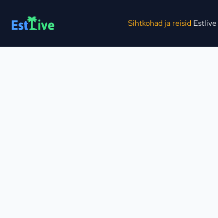
Sihtkohad ja reisid
Estlive