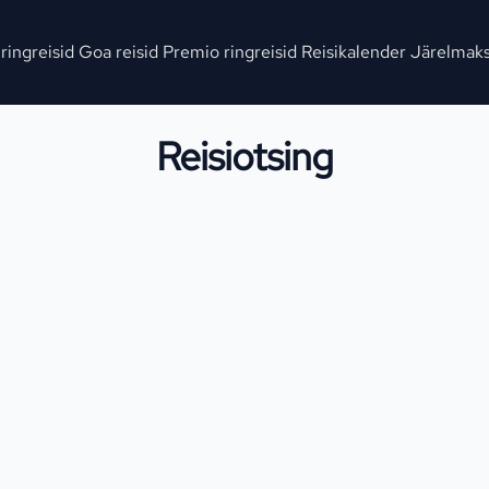
 ringreisid
Goa reisid
Premio ringreisid
Reisikalender
Järelmak
Reisiotsing