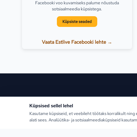
Facebooki voo kuvamiseks palume nõustuda
sotsiaalmeedia küpsistega.
Küpsiste seaded
Vaata Estlive Facebooki lehte →
Populaars
Küpsised sellel lehel
Kasutame küpsiseid, et veebileht töötaks korralikult ning 
Türgi
alati sees. Analüütika- ja sotsiaalmeediaküpsiseid kasutam
Kreeka
Estlive Travel on täisteenus reisibüroo — ise
reisikorraldaja ja samas kõigi Eesti parimate
Egiptus