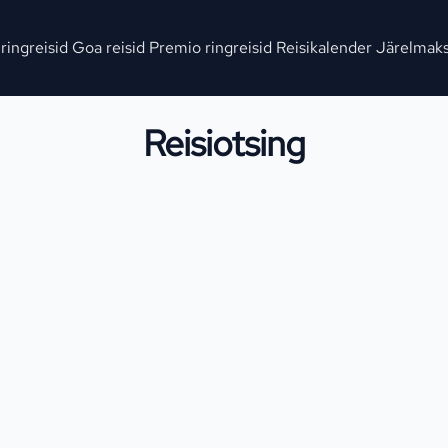
 ringreisid
Goa reisid
Premio ringreisid
Reisikalender
Järelmak
Reisiotsing