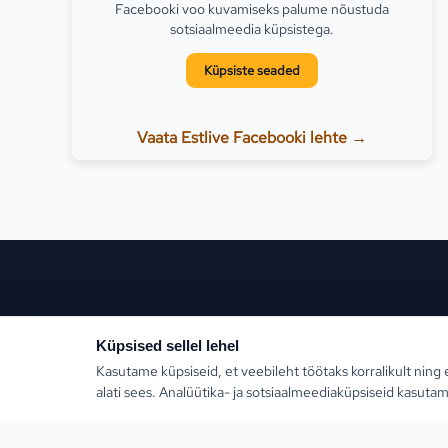
Facebooki voo kuvamiseks palume nõustuda
sotsiaalmeedia küpsistega.
Küpsiste seaded
Vaata Estlive Facebooki lehte →
Populaars
Küpsised sellel lehel
Kasutame küpsiseid, et veebileht töötaks korralikult ning 
Türgi
alati sees. Analüütika- ja sotsiaalmeediaküpsiseid kasutam
Kreeka
Estlive Travel on täisteenus reisibüroo — ise
reisikorraldaja ja samas kõigi Eesti parimate
Egiptus