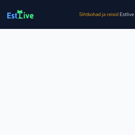
Sihtkohad ja reisid
Estlive