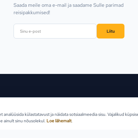
Saada meile oma e-mail ja saadame Sulle parimad
reisipakkumised!
Liitu
ed sihtkohad
Reisid
Klien
et analüüsida külastatavust ja näidata sotsiaalmeedia sisu. Vajalikud küpsi
Estlive ringreisid
Reisi
e ainult sinu nõusolekul.
Loe lähemalt
.
Goa reisid
Teabe
Premio ringreisid
Reisi