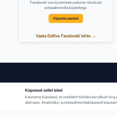
Facebooki voo kuvamiseks palume nõustuda
sotsiaalmeedia küpsistega.
Küpsiste seaded
Vaata Estlive Facebooki lehte →
Populaars
Küpsised sellel lehel
Kasutame küpsiseid, et veebileht töötaks korralikult ning 
Türgi
alati sees. Analüütika- ja sotsiaalmeediaküpsiseid kasutam
Kreeka
Estlive Travel on täisteenus reisibüroo — ise
reisikorraldaja ja samas kõigi Eesti parimate
Egiptus