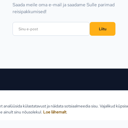
Saada meile oma e-mail ja saadame Sulle parimad
reisipakkumised!
Liitu
ed sihtkohad
Reisid
Klien
et analüüsida külastatavust ja näidata sotsiaalmeedia sisu. Vajalikud küpsi
Estlive ringreisid
Reisi
e ainult sinu nõusolekul.
Loe lähemalt
.
Goa reisid
Teabe
Premio ringreisid
Reisi