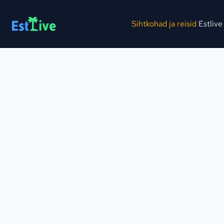
Sihtkohad ja reisid
Estlive