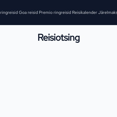
 ringreisid
Goa reisid
Premio ringreisid
Reisikalender
Järelmak
Reisiotsing