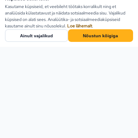
Kasutame küpsiseid, et veebileht töötaks korralikult ning et
analüüsida külastatavust ja näidata sotsiaalmeedia sisu. Vajalikud
küpsised on alati sees. Analüütika- ja sotsiaalmeediaküpsiseid
kasutame ainult sinu nõusolekul.
Loe lähemalt
.
Ainult vajalikud
Nõustun kõigiga
Populaarsed sihtkohad
Türgi
Kreeka
Estlive Travel on täisteenus
reisibüroo — ise
Egiptus
reisikorraldaja ja samas kõigi
Bulgaaria
Eesti parimate
reisikorraldajate
Montenegro
koostööpartner. Leia
Hispaania
pakettreis, ringreis või küsi