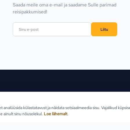
Saada meile oma e-mail ja saadame Sulle parimad
reisipakkumised!
Liitu
ed sihtkohad
Reisid
Klien
et analüüsida külastatavust ja näidata sotsiaalmeedia sisu. Vajalikud küpsi
Estlive ringreisid
Reisi
e ainult sinu nõusolekul.
Loe lähemalt
.
Goa reisid
Teabe
Premio ringreisid
Reisi