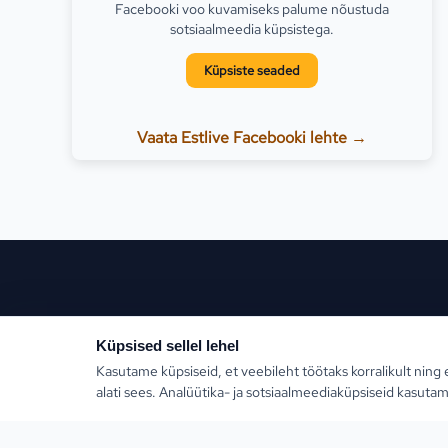
Facebooki voo kuvamiseks palume nõustuda
sotsiaalmeedia küpsistega.
Küpsiste seaded
Vaata Estlive Facebooki lehte →
Populaars
Küpsised sellel lehel
Kasutame küpsiseid, et veebileht töötaks korralikult ning 
Türgi
alati sees. Analüütika- ja sotsiaalmeediaküpsiseid kasutam
Kreeka
Estlive Travel on täisteenus reisibüroo — ise
reisikorraldaja ja samas kõigi Eesti parimate
Egiptus