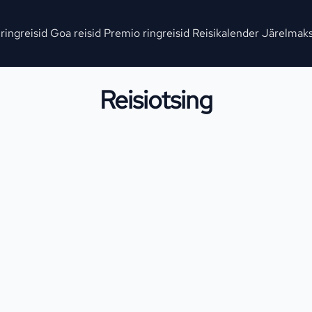
 ringreisid
Goa reisid
Premio ringreisid
Reisikalender
Järelmak
Reisiotsing