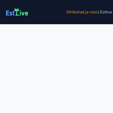
Sihtkohad ja reisid
Estlive