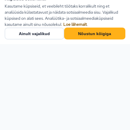
Kasutame küpsiseid, et veebileht töötaks korralikult ning et
analüüsida külastatavust ja näidata sotsiaalmeedia sisu. Vajalikud
küpsised on alati sees. Analüütika- ja sotsiaalmeediaküpsiseid
kasutame ainult sinu nõusolekul.
Loe lähemalt
.
Ainult vajalikud
Nõustun kõigiga
Populaarsed sihtkohad
Türgi
Kreeka
Estlive Travel on täisteenus
reisibüroo — ise
Egiptus
reisikorraldaja ja samas kõigi
Bulgaaria
Eesti parimate
reisikorraldajate
Montenegro
koostööpartner. Leia
Hispaania
pakettreis, ringreis või küsi