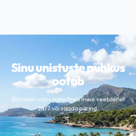
Sinu unistuste puhkus
ootab
Broneeri sobiv pakettreis meie veebilehel
24/7 või saada päring.