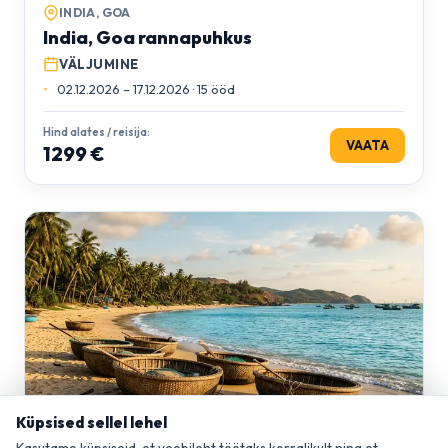
INDIA, GOA
India, Goa rannapuhkus
VÄLJUMINE
02.12.2026 – 17.12.2026 · 15 ööd
Hind alates / reisija:
VAATA
1299 €
Küpsised sellel lehel