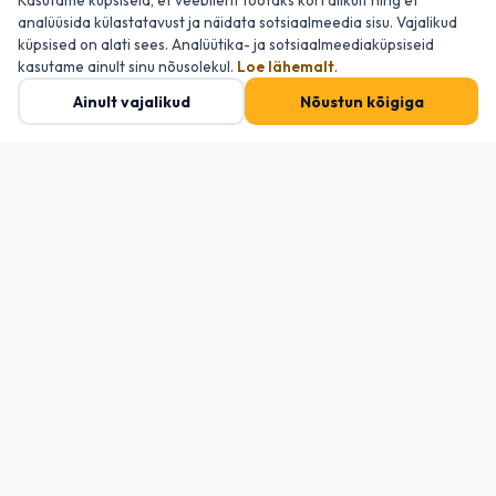
Kasutame küpsiseid, et veebileht töötaks korralikult ning et
VIETNAM, MUI NE
analüüsida külastatavust ja näidata sotsiaalmeedia sisu. Vajalikud
Vietnam, Mui Ne — aastavahetus
küpsised on alati sees. Analüütika- ja sotsiaalmeediaküpsiseid
VÄLJUMINE
kasutame ainult sinu nõusolekul.
Loe lähemalt
.
21.12.2026 – 06.01.2027 · 16 ööd
Ainult vajalikud
Nõustun kõigiga
Hind alates / reisija:
VAATA
1899 €
INDIA, GOA