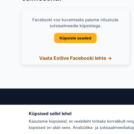
Facebooki voo kuvamiseks palume nõustuda
sotsiaalmeedia küpsistega.
Küpsiste seaded
Vaata Estlive Facebooki lehte →
Küpsised sellel lehel
Populaar
Kasutame küpsiseid, et veebileht töötaks korralikult nin
Türgi
küpsised on alati sees. Analüütika- ja sotsiaalmeediakü