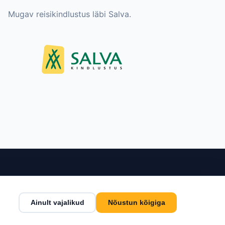
Mugav reisikindlustus läbi Salva.
nditeenindus
Kontakt
Ainult vajalikud
Nõustun kõigiga
tingimused
Estlive Travel OÜ