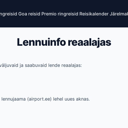
ingreisid
Goa reisid
Premio ringreisid
Reisikalender
Järelma
Lennuinfo reaalajas
väljuvaid ja saabuvaid lende reaalajas:
 lennujaama (airport.ee) lehel uues aknas.