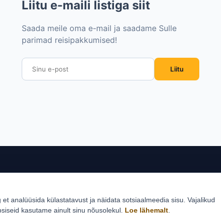
Liitu e-maili listiga siit
Saada meile oma e-mail ja saadame Sulle
parimad reisipakkumised!
Liitu
sed sihtkohad
Reisid
Klie
g et analüüsida külastatavust ja näidata sotsiaalmeedia sisu. Vajalikud
Estlive ringreisid
Reisi
psiseid kasutame ainult sinu nõusolekul.
Loe lähemalt
.