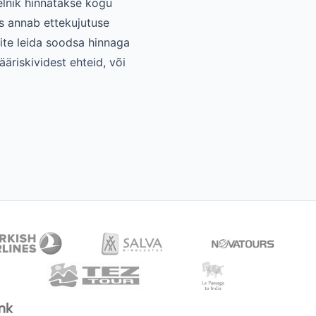
elnik hinnatakse kogu
s annab ettekujutuse
ite leida soodsa hinnaga
ääriskividest ehteid, või