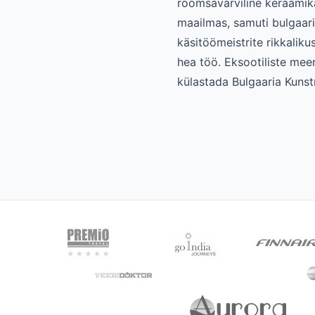
rõõmsavärviline keraamik
maailmas, samuti bulgaari
käsitöömeistrite rikkalik
hea töö. Eksootiliste meen
külastada Bulgaaria Kunstn