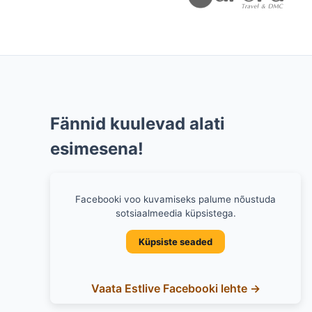
Fännid kuulevad alati
esimesena!
Facebooki voo kuvamiseks palume nõustuda
sotsiaalmeedia küpsistega.
Küpsiste seaded
Vaata Estlive Facebooki lehte →