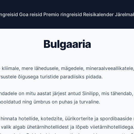
ingreisid
Goa reisid
Premio ringreisid
Reisikalender
Järelma
Bulgaaria
 kliimale, mere lähedusele, mägedele, mineraalveeallikatele
sustele õigusega turistide paradiisiks pidada.
andadele on mitu aastat järjest antud Sinilipp, mis tähendab
ooldatud ning ümbrus on puhas ja turvaline.
hinnata hotellide, kotedzite, üürikorterite ja spordibaasid
valik algab ühetärnihotellidest ja lõpeb viietärnihotellidega