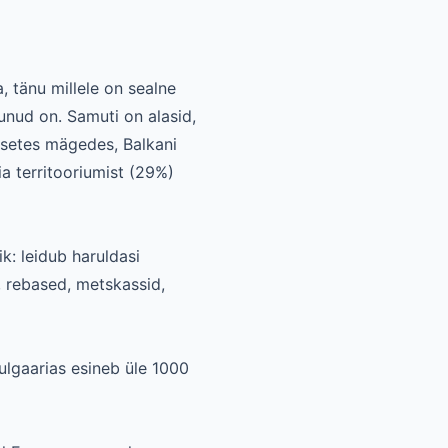
, tänu millele on sealne
unud on. Samuti on alasid,
lsetes mägedes, Balkani
a territooriumist (29%)
k: leidub haruldasi
, rebased, metskassid,
ulgaarias esineb üle 1000