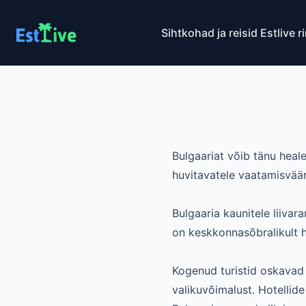
Sihtkohad ja reisid
Estlive r
Bulgaariat võib tänu heale
huvitavatele vaatamisväär
Bulgaaria kaunitele liivar
on keskkonnasõbralikult h
Kogenud turistid oskavad 
valikuvõimalust. Hotellide 