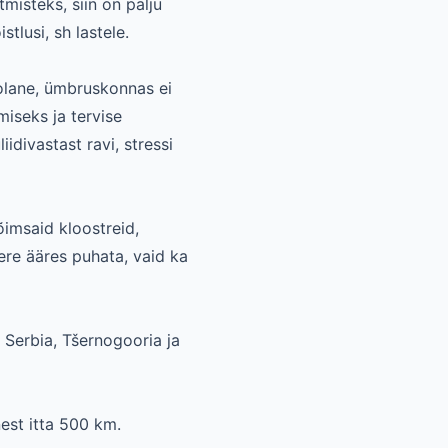
isteks, siin on palju
tlusi, sh lastele.
olane, ümbruskonnas ei
miseks ja tervise
idivastast ravi, stressi
võimsaid kloostreid,
mere ääres puhata, vaid ka
 Serbia, Tšernogooria ja
est itta 500 km.