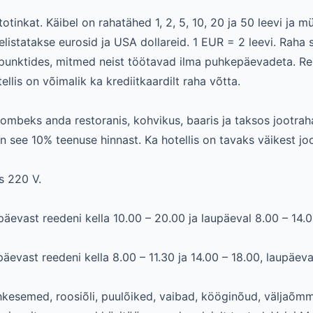
otinkat. Käibel on rahatähed 1, 2, 5, 10, 20 ja 50 leevi ja mü
 eelistatakse eurosid ja USA dollareid. 1 EUR = 2 leevi. Rah
punktides, mitmed neist töötavad ilma puhkepäevadeta. Re
ellis on võimalik ka krediitkaardilt raha võtta.
ombeks anda restoranis, kohvikus, baaris ja taksos jootrah
on see 10% teenuse hinnast. Ka hotellis on tavaks väikest jo
s 220 V.
äevast reedeni kella 10.00 – 20.00 ja laupäeval 8.00 – 14.0
vast reedeni kella 8.00 – 11.30 ja 14.00 – 18.00, laupäeval
kesemed, roosiõli, puulõiked, vaibad, kööginõud, väljaõmm