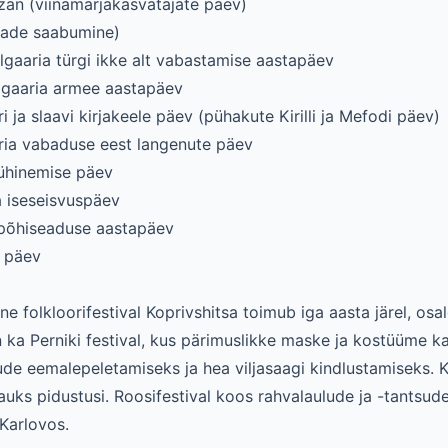
ezan (viinamarjakasvatajate päev)
evade saabumine)
lgaaria türgi ikke alt vabastamise aastapäev
ulgaaria armee aastapäev
i ja slaavi kirjakeele päev (pühakute Kirilli ja Mefodi päev)
aaria vabaduse eest langenute päev
 ühinemise päev
a iseseisvuspäev
 põhiseaduse aastapäev
e päev
 folkloorifestival Koprivshitsa toimub iga aasta järel, osal
ka Perniki festival, kus pärimuslikke maske ja kostüüme k
de eemalepeletamiseks ja hea viljasaagi kindlustamiseks. 
ks pidustusi. Roosifestival koos rahvalaulude ja -tantsud
Karlovos.