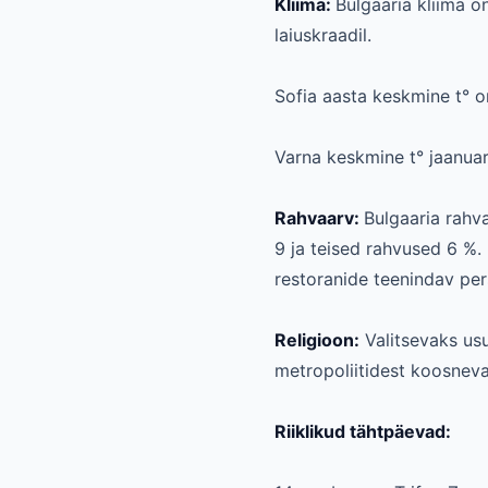
Kliima:
Bulgaaria kliima o
laiuskraadil.
Sofia aasta keskmine t° on
Varna keskmine t° jaanuar
Rahvaarv:
Bulgaaria rahv
9 ja teised rahvused 6 %. 
restoranide teenindav pers
Religioon:
Valitsevaks usu
metropoliitidest koosnev
Riiklikud tähtpäevad: