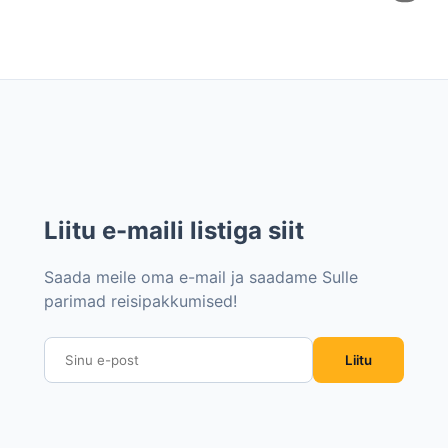
Liitu e-maili listiga siit
Saada meile oma e-mail ja saadame Sulle
parimad reisipakkumised!
Liitu