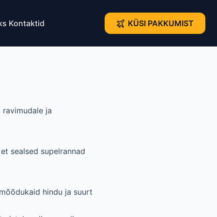
ks
Kontaktid
KÜSI PAKKUMIST
, ravimudale ja
, et sealsed supelrannad
e mõõdukaid hindu ja suurt
.