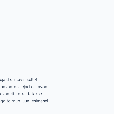
ejaid on tavaliselt 4
andvad osalejad esitavad
Kevadeti korraldatakse
ega toimub juuni esimesel