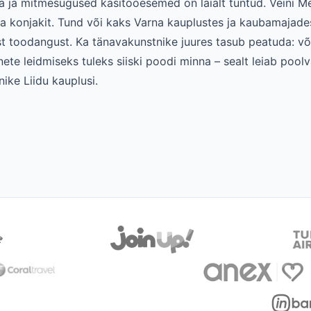
a ja mitmesugused käsitööesemed on laialt tuntud. Veini M
a konjakit. Tund või kaks Varna kauplustes ja kaubamajade
ust toodangust. Ka tänavakunstnike juures tasub peatuda: võ
ete leidmiseks tuleks siiski poodi minna – sealt leiab poolv
ike Liidu kauplusi.