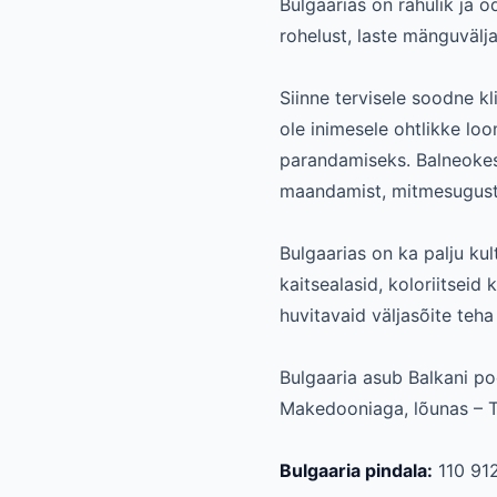
Bulgaarias on rahulik ja 
rohelust, laste mänguvälja
Siinne tervisele soodne 
ole inimesele ohtlikke loo
parandamiseks. Balneokesku
maandamist, mitmesugust 
Bulgaarias on ka palju kult
kaitsealasid, koloriitseid
huvitavaid väljasõite teha
Bulgaaria asub Balkani po
Makedooniaga, lõunas – Tü
Bulgaaria pindala:
110 912