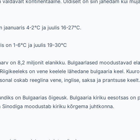
n valdavalt kontinentaalne. Üldiselt on siin jahedam kui mu
 jaanuaris 4-2°C ja juulis 16-27°C.
is on 1-6°C ja juulis 19-30°C
aarv on 8,2 miljonit elanikku. Bulgaarlased moodustavad el
Riigikeeleks on vene keelele lähedane bulgaaria keel. Kuuror
onal oskab reeglina vene, inglise, saksa ja prantsuse keelt.
ndiks on Bulgaarias õigeusk. Bulgaaria kiriku eesotsas on p
a Sinodiga moodustab kiriku kõrgema juhtkonna.