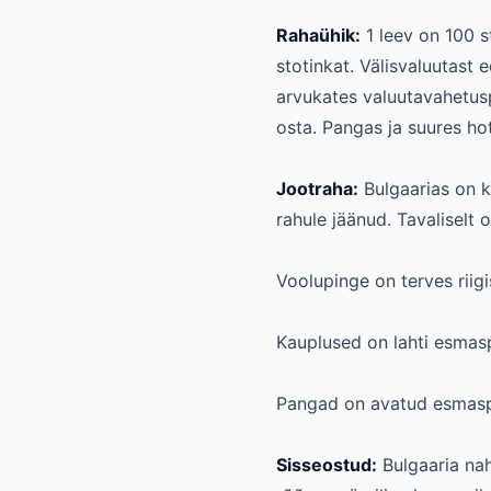
Rahaühik:
1 leev on 100 st
stotinkat. Välisvaluutast
arvukates valuutavahetus
osta. Pangas ja suures hot
Jootraha:
Bulgaarias on k
rahule jäänud. Tavaliselt 
Voolupinge on terves riigi
Kauplused on lahti esmasp
Pangad on avatud esmaspäe
Sisseostud:
Bulgaaria nah