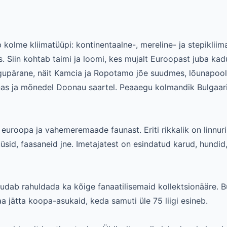
 kolme kliimatüüpi: kontinentaalne-, mereline- ja stepikliima
s. Siin kohtab taimi ja loomi, kes mujalt Euroopast juba kad
algupärane, näit Kamcia ja Ropotamo jõe suudmes, lõunapoo
nas ja mõnedel Doonau saartel. Peaaegu kolmandik Bulgaari
euroopa ja vahemeremaade faunast. Eriti rikkalik on linnurii
üüsid, faasaneid jne. Imetajatest on esindatud karud, hundid
dab rahuldada ka kõige fanaatilisemaid kollektsionääre. B
saa jätta koopa-asukaid, keda samuti üle 75 liigi esineb.