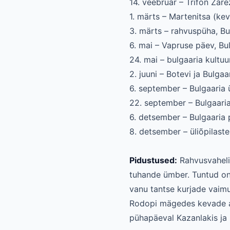
14. veebruar – Trifon Zar
1. märts – Martenitsa (k
3. märts – rahvuspüha, Bu
6. mai – Vapruse päev, B
24. mai – bulgaaria kultuur
2. juuni – Botevi ja Bulg
6. september – Bulgaaria
22. september – Bulgaari
6. detsember – Bulgaaria
8. detsember – üliõpilast
Pidustused:
Rahvusvaheline
tuhande ümber. Tuntud on 
vanu tantse kurjade vaimu
Rodopi mägedes kevade au
pühapäeval Kazanlakis ja 