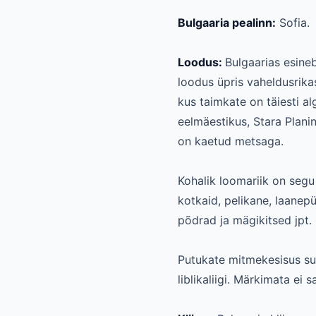
Bulgaaria pealinn:
Sofia.
Loodus:
Bulgaarias esineb
loodus üpris vaheldusrika
kus taimkate on täiesti 
eelmäestikus, Stara Plani
on kaetud metsaga.
Kohalik loomariik on segu 
kotkaid, pelikane, laanep
põdrad ja mägikitsed jpt.
Putukate mitmekesisus suu
liblikaliigi. Märkimata ei 