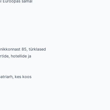
jal Euroopas samal
anikkonnast 85, türklased
tide, hotellide ja
atriarh, kes koos