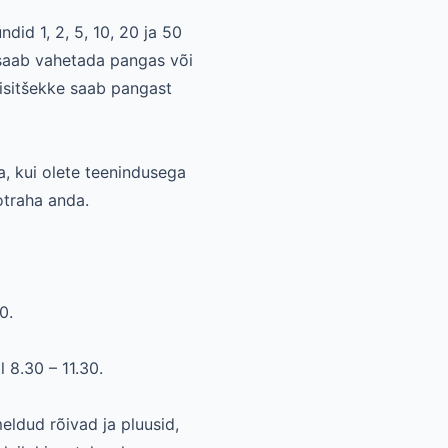
ndid 1, 2, 5, 10, 20 ja 50
a saab vahetada pangas või
isitšekke saab pangast
a, kui olete teenindusega
otraha anda.
0.
 8.30 – 11.30.
eldud rõivad ja pluusid,