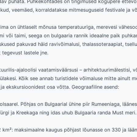
odav puhata. Puhkekohtades on tingimused kogupere ettevõtm
kud, veemäed, korraldatakse mitmesuguseid festivale ja võis
kliima on ühtlaselt mõnusa temperatuuriga, merevesi väheso
mi või taimi, seega on bulgaaria rannik ideaalne paik puhka
sed pakuvad häid ravivõimalusi, thalassoteraapiat, tselluli
tegevust lastele jne.
uurilis-ajaloolisi vaatamisväärsusi – arhitektuurimälestisi, 
 külakesi. Kõik see annab turistidele võimaluse mitte ainult 
 ja ekskursioonidest osa võtta. Geograafiline asend:
olsaarel. Põhjas on Bulgaarial ühine piir Rumeeniaga, läänes
rgi ja Kreekaga ning idas uhub Bulgaaria randa Must meri.
 km²: maksimaalne kaugus põhjast lõunasse on 330 ja lään