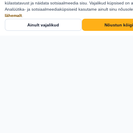
Kontakt
külastatavust ja näidata sotsiaalmeedia sisu. Vajalikud küpsised on a
Analüütika- ja sotsiaalmeediaküpsiseid kasutame ainult sinu nõusol
Estlive Travel OÜ
lähemalt
.
Cosius Pubi, II korrus
Ainult vajalikud
Nõustun kõig
Pikk tn 21, Kose,
Harjumaa 75101
+372 6 555 800
info@estlive.ee
Kontaktid →
Estlive Travel OÜ · Reg nr 11917291 · Reisikorraldaja
TRE000582 — © 2026 Kõik õigused kaitstud.
web by Advanced Solutions