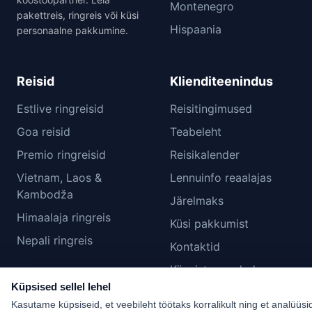
Montenegro
pakettreis, ringreis või küsi
Hispaania
personaalne pakkumine.
Reisid
Klienditeenindus
Estlive ringreisid
Reisitingimused
Goa reisid
Teabeleht
Premio ringreisid
Reisikalender
Vietnam, Laos &
Lennuinfo reaalajas
Kambodža
Järelmaks
Himaalaja ringreis
Küsi pakkumist
Nepali ringreis
Kontaktid
Küpsiste seaded
Küpsised sellel lehel
Kasutame küpsiseid, et veebileht töötaks korralikult ning et analüüsi