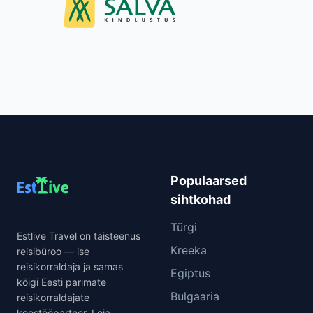
Populaarsed
sihtkohad
Türgi
Estlive Travel on täisteenus
Kreeka
reisibüroo — ise
reisikorraldaja ja samas
Egiptus
kõigi Eesti parimate
Bulgaaria
reisikorraldajate
koostööpartner. Leia