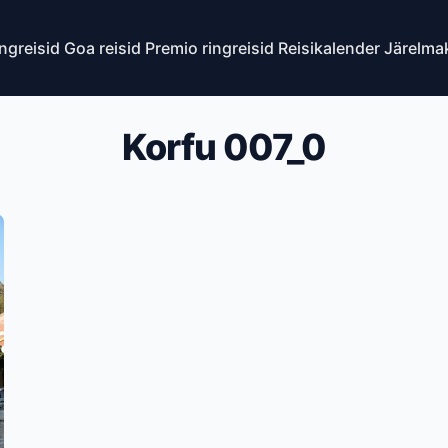
ingreisid
Goa reisid
Premio ringreisid
Reisikalender
Järelma
Korfu 007_0