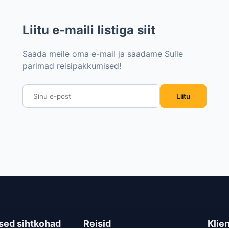
Liitu e-maili listiga siit
Saada meile oma e-mail ja saadame Sulle
parimad reisipakkumised!
Liitu
sed sihtkohad
Reisid
Klie