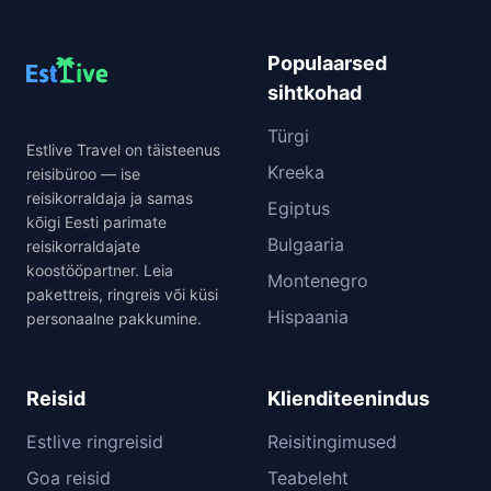
Populaarsed
sihtkohad
Türgi
Estlive Travel on täisteenus
Kreeka
reisibüroo — ise
reisikorraldaja ja samas
Egiptus
kõigi Eesti parimate
Bulgaaria
reisikorraldajate
koostööpartner. Leia
Montenegro
pakettreis, ringreis või küsi
Hispaania
personaalne pakkumine.
Reisid
Klienditeenindus
Estlive ringreisid
Reisitingimused
Goa reisid
Teabeleht