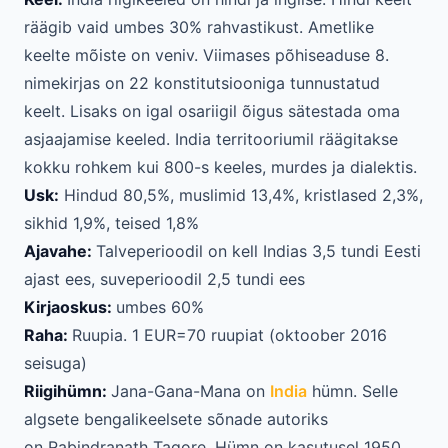
räägib vaid umbes 30% rahvastikust. Ametlike
keelte mõiste on veniv. Viimases põhiseaduse 8.
nimekirjas on 22 konstitutsiooniga tunnustatud
keelt. Lisaks on igal osariigil õigus sätestada oma
asjaajamise keeled. India territooriumil räägitakse
kokku rohkem kui 800-s keeles, murdes ja dialektis.
Usk:
Hindud 80,5%, muslimid 13,4%, kristlased 2,3%,
sikhid 1,9%, teised 1,8%
Ajavahe:
Talveperioodil on kell Indias 3,5 tundi Eesti
ajast ees, suveperioodil 2,5 tundi ees
Kirjaoskus:
umbes 60%
Raha:
Ruupia. 1 EUR=70 ruupiat (oktoober 2016
seisuga)
Riigihümn:
Jana-Gana-Mana on
India
hümn. Selle
algsete bengalikeelsete sõnade autoriks
on Rabindranath Tagore. Hümn on kasutusel 1950.