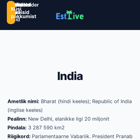
Sihtkohad
Estlive
Goa
Premio
Reisikalender
Järelmaks
Kontaktid
Küsi
ja
ringreisid
reisid
ringreisid
pakkumist
reisid
India
Ametlik nimi:
Bharat (hindi keeles); Republic of India
(inglise keeles)
Pealinn:
New Delhi, elanikke ligi 20 miljonit
Pindala:
3 287 590 km2
Riigikord:
Parlamentaarne Vabariik. President Pranab