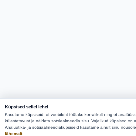
Küpsised sellel lehel
Kasutame küpsiseid, et veebileht töötaks korralikult ning et analüüsi
külastatavust ja näidata sotsiaalmeedia sisu. Vajalikud küpsised on a
Analüütika- ja sotsiaalmeediaküpsiseid kasutame ainult sinu nõusol
lähemalt
.