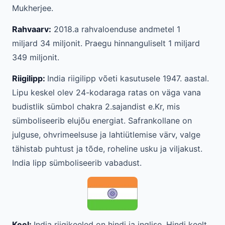
Mukherjee.
Rahvaarv:
2018.a rahvaloenduse andmetel 1
miljard 34 miljonit. Praegu hinnanguliselt 1 miljard
349 miljonit.
Riigilipp:
India riigilipp võeti kasutusele 1947. aastal.
Lipu keskel olev 24-kodaraga ratas on väga vana
budistlik sümbol chakra 2.sajandist e.Kr, mis
sümboliseerib elujõu energiat. Safrankollane on
julguse, ohvrimeelsuse ja lahtiütlemise värv, valge
tähistab puhtust ja tõde, roheline usku ja viljakust.
India lipp sümboliseerib vabadust.
Keel:
India riigikeeled on hindi ja inglise. Hindi keelt