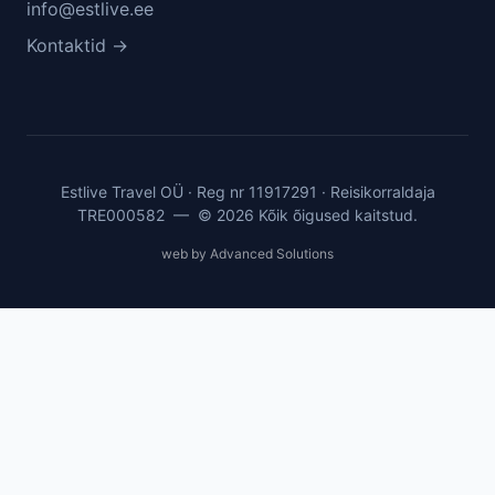
info@estlive.ee
Kontaktid →
Estlive Travel OÜ · Reg nr 11917291 · Reisikorraldaja
TRE000582 — © 2026 Kõik õigused kaitstud.
web by Advanced Solutions