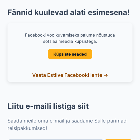
Fännid kuulevad alati esimesena!
Facebooki voo kuvamiseks palume nõustuda
sotsiaalmeedia küpsistega.
Küpsiste seaded
Vaata Estlive Facebooki lehte →
Liitu e-maili listiga siit
Saada meile oma e-mail ja saadame Sulle parimad
reisipakkumised!