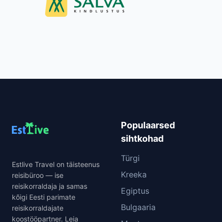
Populaarsed
sihtkohad
Türgi
Estlive Travel on täisteenus
Kreeka
reisibüroo — ise
reisikorraldaja ja samas
Egiptus
kõigi Eesti parimate
Bulgaaria
reisikorraldajate
koostööpartner. Leia