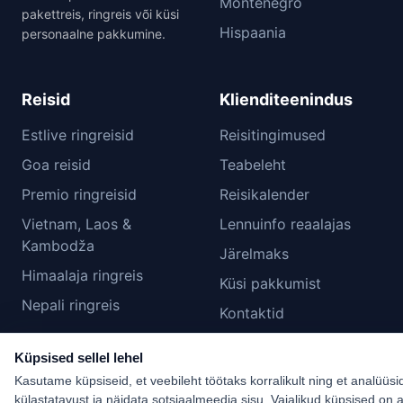
Montenegro
pakettreis, ringreis või küsi
Hispaania
personaalne pakkumine.
Reisid
Klienditeenindus
Estlive ringreisid
Reisitingimused
Goa reisid
Teabeleht
Premio ringreisid
Reisikalender
Vietnam, Laos &
Lennuinfo reaalajas
Kambodža
Järelmaks
Himaalaja ringreis
Küsi pakkumist
Nepali ringreis
Kontaktid
Küpsiste seaded
Küpsised sellel lehel
Kasutame küpsiseid, et veebileht töötaks korralikult ning et analüüsi
külastatavust ja näidata sotsiaalmeedia sisu. Vajalikud küpsised on a