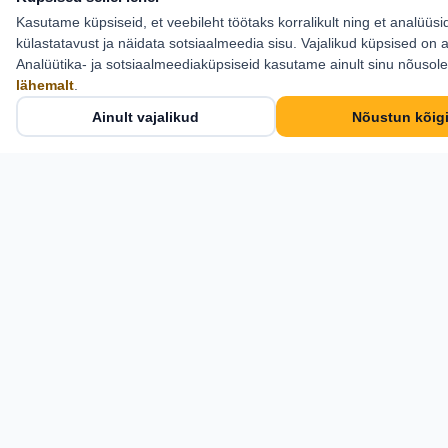
Kasutame küpsiseid, et veebileht töötaks korralikult ning et analüüsi
Kontakt
külastatavust ja näidata sotsiaalmeedia sisu. Vajalikud küpsised on a
Estlive Travel OÜ
Analüütika- ja sotsiaalmeediaküpsiseid kasutame ainult sinu nõusol
lähemalt
.
Cosius Pubi, II korrus
Ainult vajalikud
Nõustun kõig
Pikk tn 21, Kose,
Harjumaa 75101
+372 6 555 800
info@estlive.ee
Kontaktid →
Estlive Travel OÜ · Reg nr 11917291 · Reisikorraldaja
TRE000582 — © 2026 Kõik õigused kaitstud.
web by Advanced Solutions