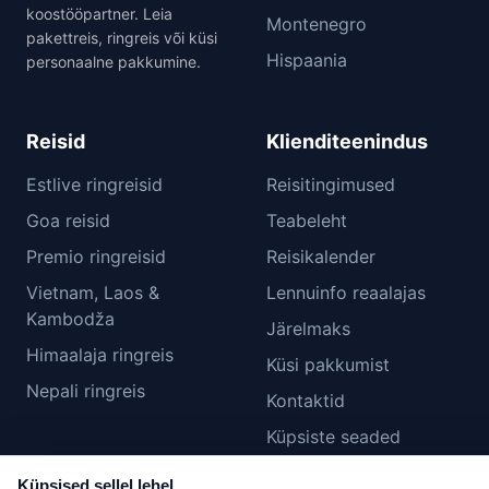
koostööpartner. Leia
Montenegro
pakettreis, ringreis või küsi
Hispaania
personaalne pakkumine.
Reisid
Klienditeenindus
Estlive ringreisid
Reisitingimused
Goa reisid
Teabeleht
Premio ringreisid
Reisikalender
Vietnam, Laos &
Lennuinfo reaalajas
Kambodža
Järelmaks
Himaalaja ringreis
Küsi pakkumist
Nepali ringreis
Kontaktid
Küpsiste seaded
Küpsised sellel lehel