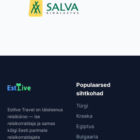
Populaarsed
sihtkohad
Türgi
Estlive Travel on täisteenus
Kreeka
reisibüroo — ise
reisikorraldaja ja samas
Egiptus
kõigi Eesti parimate
Bulgaaria
reisikorraldajate