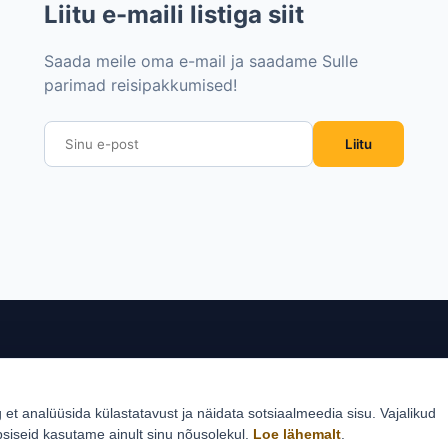
Liitu e-maili listiga siit
Saada meile oma e-mail ja saadame Sulle
parimad reisipakkumised!
Liitu
sed sihtkohad
Reisid
Klie
g et analüüsida külastatavust ja näidata sotsiaalmeedia sisu. Vajalikud
Estlive ringreisid
Reisi
psiseid kasutame ainult sinu nõusolekul.
Loe lähemalt
.