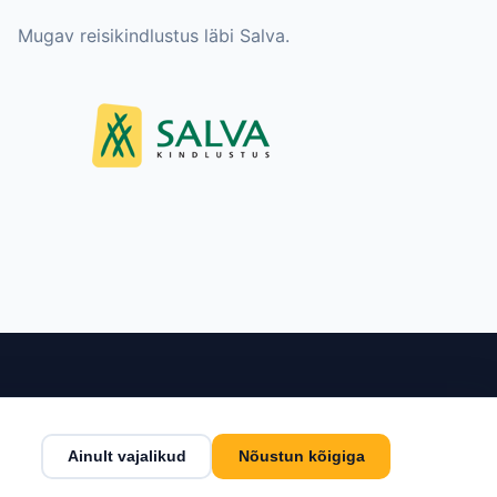
Mugav reisikindlustus läbi Salva.
nditeenindus
Kontakt
Ainult vajalikud
Nõustun kõigiga
tingimused
Estlive Travel OÜ