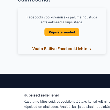
Facebooki voo kuvamiseks palume nõustuda
sotsiaalmeedia küpsistega.
Küpsiste seaded
Vaata Estlive Facebooki lehte →
Küpsised sellel lehel
Populaar
Kasutame küpsiseid, et veebileht töötaks korralikult nin
Türgi
küpsised on alati sees. Analüütika- ja sotsiaalmeediakü