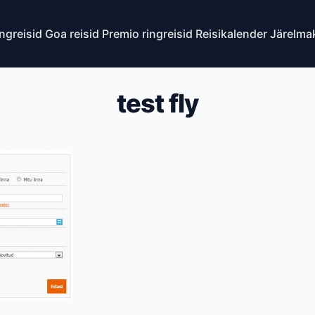
ingreisid
Goa reisid
Premio ringreisid
Reisikalender
Järelma
test fly