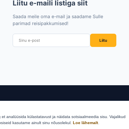
Liitu e-maili listiga siit
Saada meile oma e-mail ja saadame Sulle
parimad reisipakkumised!
Liitu
sed sihtkohad
Reisid
Klie
g et analüüsida külastatavust ja näidata sotsiaalmeedia sisu. Vajalikud
Estlive ringreisid
Reisi
psiseid kasutame ainult sinu nõusolekul.
Loe lähemalt
.