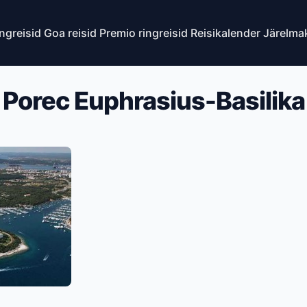
ingreisid
Goa reisid
Premio ringreisid
Reisikalender
Järelma
Porec Euphrasius-Basilika