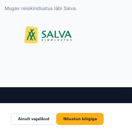
Mugav reisikindlustus läbi Salva.
nditeenindus
Kontakt
Ainult vajalikud
Nõustun kõigiga
tingimused
Estlive Travel OÜ