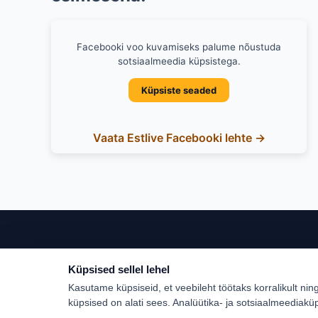
Facebooki voo kuvamiseks palume nõustuda
sotsiaalmeedia küpsistega.
Küpsiste seaded
Vaata Estlive Facebooki lehte →
Küpsised sellel lehel
Populaar
Kasutame küpsiseid, et veebileht töötaks korralikult nin
Türgi
küpsised on alati sees. Analüütika- ja sotsiaalmeediakü