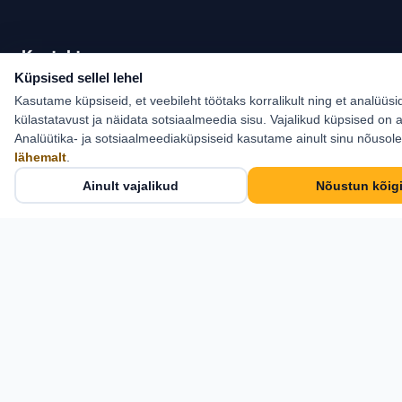
Kontakt
Küpsised sellel lehel
Estlive Travel OÜ
Kasutame küpsiseid, et veebileht töötaks korralikult ning et analüüsi
Cosius Pubi, II korrus
külastatavust ja näidata sotsiaalmeedia sisu. Vajalikud küpsised on a
Analüütika- ja sotsiaalmeediaküpsiseid kasutame ainult sinu nõusol
Pikk tn 21, Kose,
lähemalt
.
Harjumaa 75101
Ainult vajalikud
Nõustun kõig
+372 6 555 800
info@estlive.ee
Kontaktid →
Estlive Travel OÜ · Reg nr 11917291 · Reisikorraldaja
TRE000582 — © 2026 Kõik õigused kaitstud.