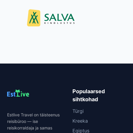
Populaarsed
sihtkohad
Türgi
Estlive Travel on täisteenus
Kreeka
reisibüroo — ise
reisikorraldaja ja samas
Egiptus