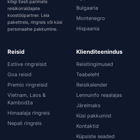
kõigi Eesti parimate
Bulgaaria
reisikorraldajate
koostööpartner. Leia
Montenegro
pakettreis, ringreis või küsi
Hispaania
personaalne pakkumine.
Reisid
Klienditeenindus
Estlive ringreisid
Reisitingimused
Goa reisid
Teabeleht
Premio ringreisid
Reisikalender
Vietnam, Laos &
Lennuinfo reaalajas
Kambodža
Järelmaks
Himaalaja ringreis
Küsi pakkumist
Nepali ringreis
Kontaktid
Küpsiste seaded