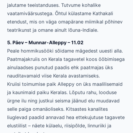
jalutame teeistanduses. Tutvume kohalike
vaatamiväärsustega. Õhtul külastame Kathakali
etendust, mis on väga omapärane miimikal põhinev
teatrikunst ja omane ainult lõuna-Indiale.
5. Päev – Munnar-Alleppy – 11.02
Peale hommikusööki sõidame mägedest uuesti alla.
Paatmajakruiis on Kerala tagavetel koos ööbimisega
ainulaadses punutud paadis ehk paatmajas üks
nauditavamaid viise Kerala avastamiseks.
Kruiisi toimumise paik Alleppy on üks maalilisemaid
ja kaunimaid paiku Keralas. Lõputu rahu, looduse
ürgne ilu ning justkui seisma jäänud elu muudavad
selle paiga omanäoliseks. Kitsastes kanalites
liuglevad paadid annavad hea ettekujutuse tagavete
elustiilist – näete külaelu, riisipõlde, linnuriiki ja