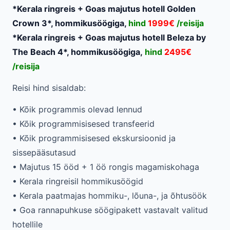
*Kerala ringreis + Goas majutus hotell Golden
Crown 3*, hommikusöögiga,
hind
1999€
/reisija
*Kerala ringreis + Goas majutus hotell Beleza by
The Beach 4*, hommikusöögiga,
hind
2495€
/reisija
Reisi hind sisaldab:
• Kõik programmis olevad lennud
• Kõik programmisisesed transfeerid
• Kõik programmisisesed ekskursioonid ja
sissepääsutasud
• Majutus 15 ööd + 1 öö rongis magamiskohaga
• Kerala ringreisil hommikusöögid
• Kerala paatmajas hommiku-, lõuna-, ja õhtusöök
• Goa rannapuhkuse söögipakett vastavalt valitud
hotellile