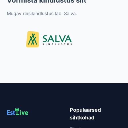
Vormista kindlustus siit
Mugav reisikindlustus läbi Salva.
Populaarsed
sihtkohad