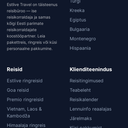
Türgi
Estlive Travel on täisteenus
Kreeka
reisibüroo — ise
reisikorraldaja ja samas
Egiptus
kõigi Eesti parimate
Bulgaaria
reisikorraldajate
koostööpartner. Leia
Montenegro
pakettreis, ringreis või küsi
Hispaania
personaalne pakkumine.
Reisid
Klienditeenindus
Estlive ringreisid
Reisitingimused
Goa reisid
Teabeleht
Premio ringreisid
Reisikalender
Vietnam, Laos &
Lennuinfo reaalajas
Kambodža
Järelmaks
Himaalaja ringreis
Küsi pakkumist