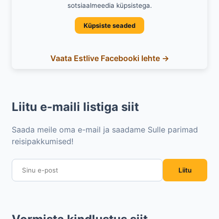
sotsiaalmeedia küpsistega.
Küpsiste seaded
Vaata Estlive Facebooki lehte →
Liitu e-maili listiga siit
Saada meile oma e-mail ja saadame Sulle parimad
reisipakkumised!
Liitu