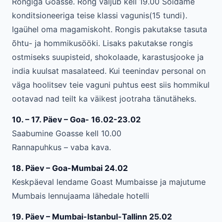
Rongiga Goasse. Rong väljub kell 19.00 Sõidame
konditsioneeriga teise klassi vagunis(15 tundi).
Igaühel oma magamiskoht. Rongis pakutakse tasuta
õhtu- ja hommikusööki. Lisaks pakutakse rongis
ostmiseks suupisteid, shokolaade, karastusjooke ja
india kuulsat masalateed. Kui teenindav personal on
väga hoolitsev teie vaguni puhtus eest siis hommikul
ootavad nad teilt ka väikest jootraha tänutäheks.
10. – 17. Päev – Goa- 16.02-23.02
Saabumine Goasse kell 10.00
Rannapuhkus – vaba kava.
18. Päev – Goa-Mumbai 24.02
Keskpäeval lendame Goast Mumbaisse ja majutume
Mumbais lennujaama lähedale hotelli
19. Päev – Mumbai-Istanbul-Tallinn 25.02