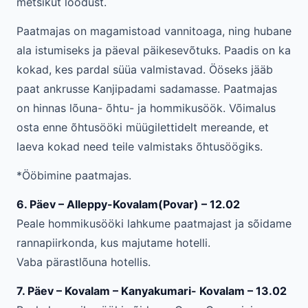
metsikut loodust.
Paatmajas on magamistoad vannitoaga, ning hubane
ala istumiseks ja päeval päikesevõtuks. Paadis on ka
kokad, kes pardal süüa valmistavad. Ööseks jääb
paat ankrusse Kanjipadami sadamasse. Paatmajas
on hinnas lõuna- õhtu- ja hommikusöök. Võimalus
osta enne õhtusööki müügilettidelt mereande, et
laeva kokad need teile valmistaks õhtusöögiks.
*Ööbimine paatmajas.
6. Päev – Alleppy-Kovalam(Povar) – 12.02
Peale hommikusööki lahkume paatmajast ja sõidame
rannapiirkonda, kus majutame hotelli.
Vaba pärastlõuna hotellis.
7. Päev – Kovalam – Kanyakumari- Kovalam – 13.02