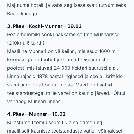
Majutume hotelli ja vaba aeg iseseisvalt tutvumiseks
Kochi linnaga.
3. Päev – Kochi-Munnar – 09.02
Peale hommikusööki hakkame sõitma Munnarisse
(210km, 6 tundi).
Maaliline Munnari on väikelinn, mis asub 1600 m
kõrgusel ja on tuntud just oma teeistanduste
poolest, mis laiuvad 24 000 hektari suurusel alal.
Linna rajasid 1878 aastal inglased ja see oli brittide
suvekuurortiks Lõuna- Indias. Mäed on kaetud
teeistandustega, mille vahel on kaunid järved. Õhtul
vabaaeg Munnari linnas.
4. Päev – Munnar – 10.02
Külastame teemuuseumit. Ja sõidame ringi
maaliliselt kauniste teeistanduste vahel, võimalusel