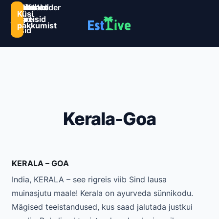
Sihtkohad
Estlive
Goa
Premio
Reisikalender
Järelmaks
Kontaktid
Küsi
ja
ringreisid
reisid
ringreisid
pakkumist
reisid
Kerala-Goa
KERALA – GOA
India, KERALA – see rigreis viib Sind lausa
muinasjutu maale! Kerala on ayurveda sünnikodu.
Mägised teeistandused, kus saad jalutada justkui