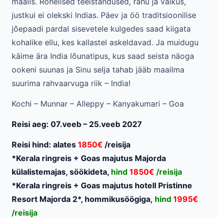
maalis. Rohelised teeistandused, rahu ja vaikus,
justkui ei olekski Indias. Päev ja öö traditsioonilise
jõepaadi pardal sisevetele kulgedes saad kiigata
kohalike ellu, kes kallastel askeldavad. Ja muidugu
käime ära India lõunatipus, kus saad seista näoga
ookeni suunas ja Sinu selja tahab jääb maailma
suurima rahvaarvuga riik – India!
Kochi – Munnar – Alleppy – Kanyakumari – Goa
Reisi aeg: 07.veeb – 25.veeb 2027
Reisi hind: alates
1850€
/reisija
*Kerala ringreis + Goas majutus Majorda
külalistemajas, söökideta,
hind
1850€
/reisija
*Kerala ringreis + Goas majutus hotell Pristinne
Resort Majorda 2*, hommikusöögiga,
hind
1995€
/reisija