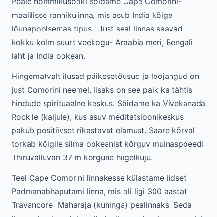
Peale hommikusööki sõidame Cape Comorini-
maalilisse rannikulinna, mis asub India kõige
lõunapoolsemas tipus . Just seal linnas saavad
kokku kolm suurt veekogu- Araabia meri, Bengali
laht ja India ookean.
Hingematvalt ilusad päikesetõusud ja loojangud on
just Comorini neemel, lisaks on see paik ka tähtis
hindude spirituaalne keskus. Sõidame ka Vivekanada
Rockile (kaljule), kus asuv meditatsioonikeskus
pakub positiivset rikastavat elamust. Saare kõrval
torkab kõigile silma ookeanist kõrguv muinaspoeedi
Thiruvalluvari 37 m kõrgune hiigelkuju.
Teel Cape Comorini linnakesse külastame iidset
Padmanabhaputami linna, mis oli ligi 300 aastat
Travancore Maharaja (kuninga) pealinnaks. Seda