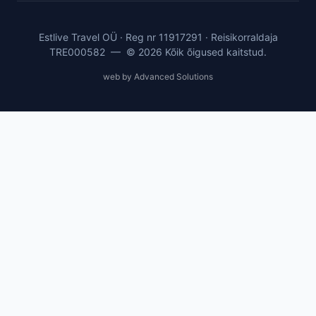
Estlive Travel OÜ · Reg nr 11917291 · Reisikorraldaja
TRE000582 — © 2026 Kõik õigused kaitstud.
web by Advanced Solutions