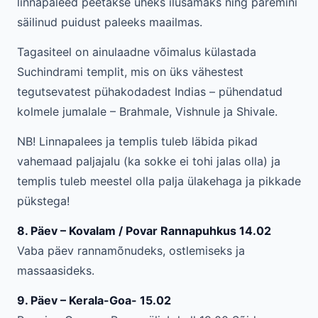
linnapaleed peetakse üheks ilusamaks ning paremini
säilinud puidust paleeks maailmas.
Tagasiteel on ainulaadne võimalus külastada
Suchindrami templit, mis on üks vähestest
tegutsevatest pühakodadest Indias – pühendatud
kolmele jumalale – Brahmale, Vishnule ja Shivale.
NB! Linnapalees ja templis tuleb läbida pikad
vahemaad paljajalu (ka sokke ei tohi jalas olla) ja
templis tuleb meestel olla palja ülakehaga ja pikkade
pükstega!
8. Päev – Kovalam / Povar Rannapuhkus 14.02
Vaba päev rannamõnudeks, ostlemiseks ja
massaasideks.
9. Päev – Kerala-Goa- 15.02