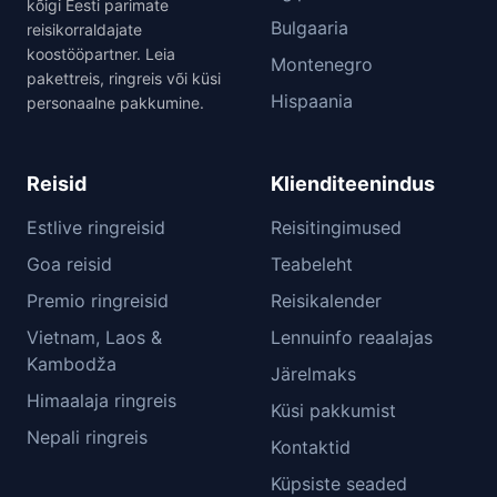
kõigi Eesti parimate
Bulgaaria
reisikorraldajate
koostööpartner. Leia
Montenegro
pakettreis, ringreis või küsi
Hispaania
personaalne pakkumine.
Reisid
Klienditeenindus
Estlive ringreisid
Reisitingimused
Goa reisid
Teabeleht
Premio ringreisid
Reisikalender
Vietnam, Laos &
Lennuinfo reaalajas
Kambodža
Järelmaks
Himaalaja ringreis
Küsi pakkumist
Nepali ringreis
Kontaktid
Küpsiste seaded