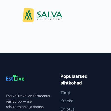
Populaarsed
sihtkohad
Türgi
Estlive Travel on täisteenus
Kreeka
reisibüroo — ise
reisikorraldaja ja samas
Egiptus