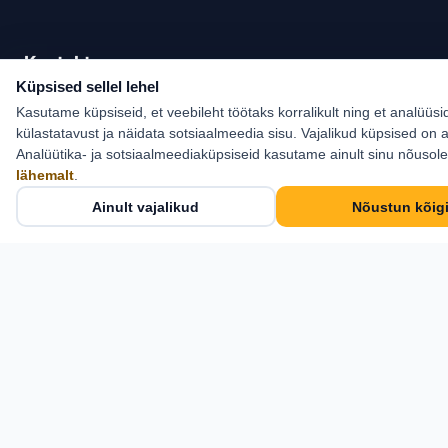
Kontakt
Küpsised sellel lehel
Estlive Travel OÜ
Kasutame küpsiseid, et veebileht töötaks korralikult ning et analüüsi
Cosius Pubi, II korrus
külastatavust ja näidata sotsiaalmeedia sisu. Vajalikud küpsised on a
Analüütika- ja sotsiaalmeediaküpsiseid kasutame ainult sinu nõusol
Pikk tn 21, Kose,
lähemalt
.
Harjumaa 75101
Ainult vajalikud
Nõustun kõig
+372 6 555 800
info@estlive.ee
Kontaktid →
Estlive Travel OÜ · Reg nr 11917291 · Reisikorraldaja
TRE000582 — © 2026 Kõik õigused kaitstud.