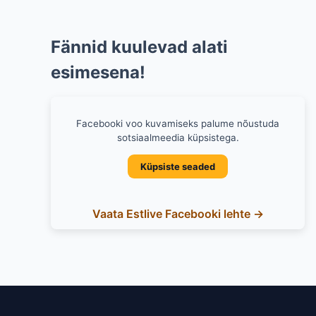
Fännid kuulevad alati
esimesena!
Facebooki voo kuvamiseks palume nõustuda
sotsiaalmeedia küpsistega.
Küpsiste seaded
Vaata Estlive Facebooki lehte →