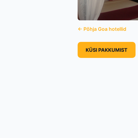
← Põhja Goa hotellid
KÜSI PAKKUMIST