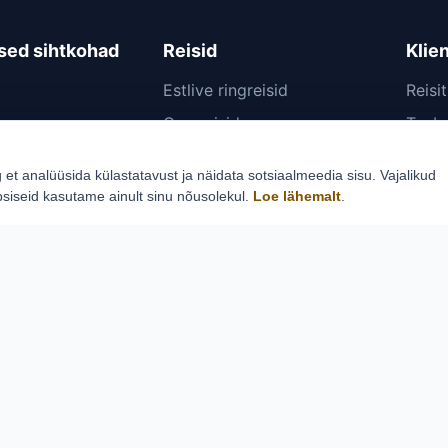
sed sihtkohad
Reisid
Klie
Estlive ringreisid
Reisi
Goa reisid
Teabe
Premio ringreisid
Reisi
g et analüüsida külastatavust ja näidata sotsiaalmeedia sisu. Vajalikud
Vietnam, Laos &
Lennu
psiseid kasutame ainult sinu nõusolekul.
Loe lähemalt
.
Kambodža
ro
Järe
Himaalaja ringreis
Küsi 
Nepali ringreis
Konta
Küpsi