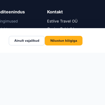
nditeenindus
Kontakt
tingimused
Estlive Travel OÜ
leht
Cosius Pubi, II korrus
kalender
Pikk tn 21, Kose, Harjumaa
Ainult vajalikud
Nõustun kõigiga
75101
info reaalajas
+372 6 555 800
lmaks
info@estlive.ee
pakkumist
Kontaktid →
ktid
ste seaded