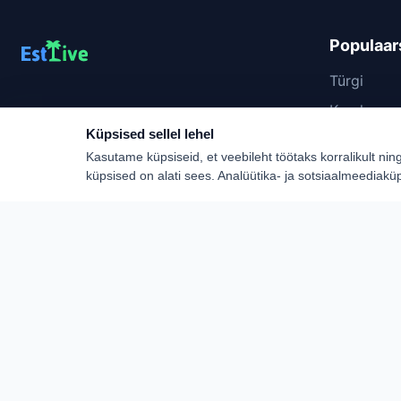
Populaar
Türgi
Kreeka
Estlive Travel on täisteenus reisibüroo — ise
Küpsised sellel lehel
reisikorraldaja ja samas kõigi Eesti parimate
Egiptus
reisikorraldajate koostööpartner. Leia
Kasutame küpsiseid, et veebileht töötaks korralikult nin
Bulgaaria
pakettreis, ringreis või küsi personaalne
küpsised on alati sees. Analüütika- ja sotsiaalmeediakü
pakkumine.
Monteneg
Hispaania