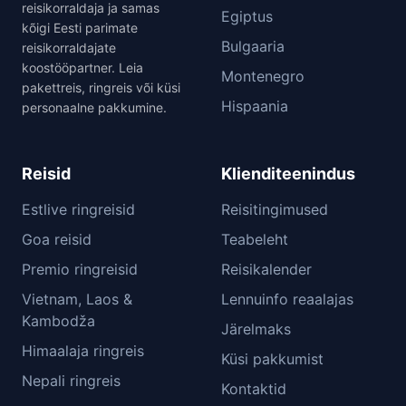
reisikorraldaja ja samas
Egiptus
kõigi Eesti parimate
Bulgaaria
reisikorraldajate
koostööpartner. Leia
Montenegro
pakettreis, ringreis või küsi
Hispaania
personaalne pakkumine.
Reisid
Klienditeenindus
Estlive ringreisid
Reisitingimused
Goa reisid
Teabeleht
Premio ringreisid
Reisikalender
Vietnam, Laos &
Lennuinfo reaalajas
Kambodža
Järelmaks
Himaalaja ringreis
Küsi pakkumist
Nepali ringreis
Kontaktid