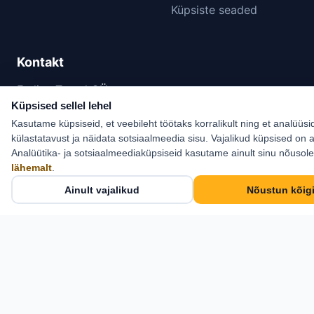
Küpsiste seaded
Kontakt
Estlive Travel OÜ
Küpsised sellel lehel
Cosius Pubi, II korrus
Kasutame küpsiseid, et veebileht töötaks korralikult ning et analüüsi
Pikk tn 21, Kose,
külastatavust ja näidata sotsiaalmeedia sisu. Vajalikud küpsised on a
Harjumaa 75101
Analüütika- ja sotsiaalmeediaküpsiseid kasutame ainult sinu nõusol
lähemalt
.
+372 6 555 800
Ainult vajalikud
Nõustun kõig
info@estlive.ee
Kontaktid →