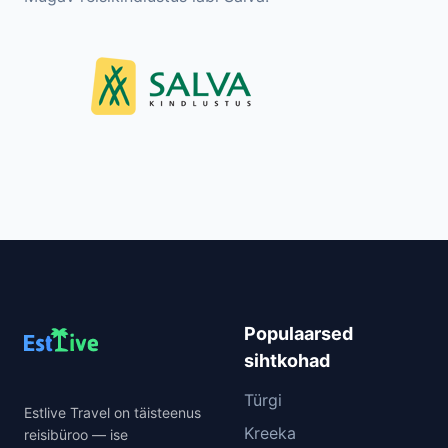
Populaarsed
sihtkohad
Türgi
Estlive Travel on täisteenus
Kreeka
reisibüroo — ise