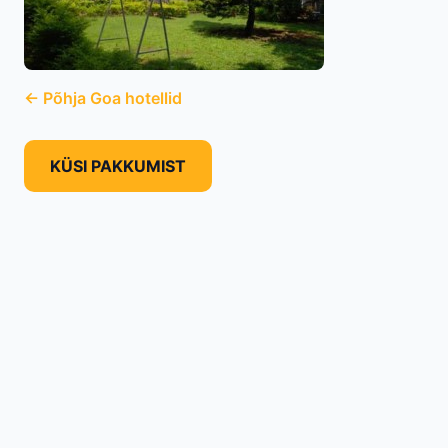
← Põhja Goa hotellid
KÜSI PAKKUMIST