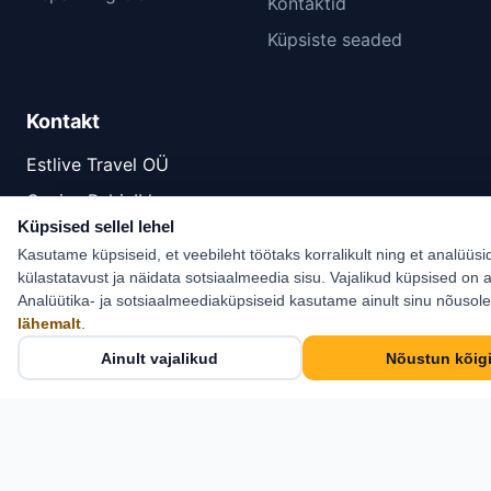
Kontaktid
Küpsiste seaded
Kontakt
Estlive Travel OÜ
Cosius Pubi, II korrus
Küpsised sellel lehel
Pikk tn 21, Kose,
Kasutame küpsiseid, et veebileht töötaks korralikult ning et analüüsi
Harjumaa 75101
külastatavust ja näidata sotsiaalmeedia sisu. Vajalikud küpsised on a
+372 6 555 800
Analüütika- ja sotsiaalmeediaküpsiseid kasutame ainult sinu nõusol
lähemalt
.
info@estlive.ee
Ainult vajalikud
Nõustun kõig
Kontaktid →