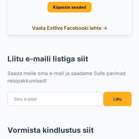
Küpsiste seaded
Vaata Estlive Facebooki lehte →
Liitu e-maili listiga siit
Saada meile oma e-mail ja saadame Sulle parimad
reisipakkumised!
Liitu
Vormista kindlustus siit