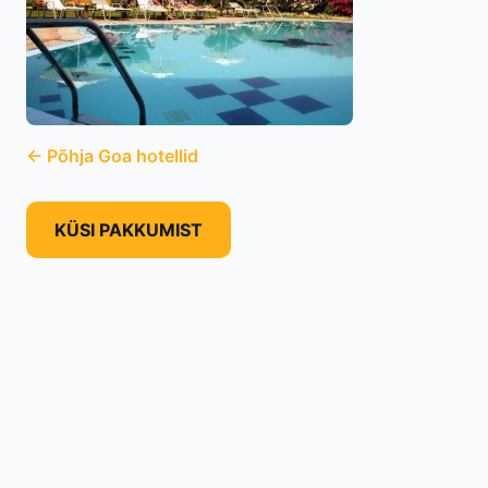
← Põhja Goa hotellid
KÜSI PAKKUMIST