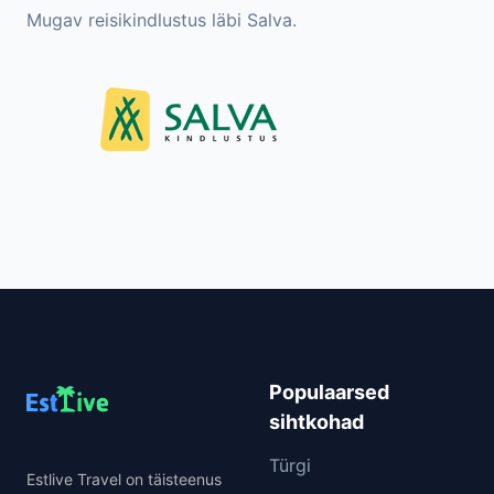
Mugav reisikindlustus läbi Salva.
Populaarsed
sihtkohad
Türgi
Estlive Travel on täisteenus