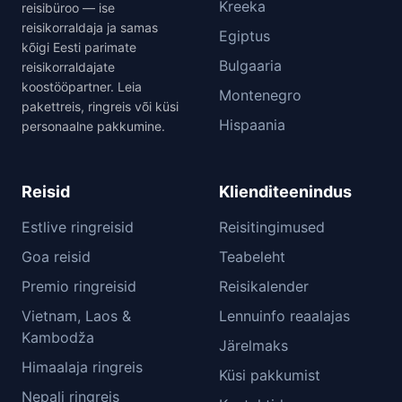
Kreeka
reisibüroo — ise
reisikorraldaja ja samas
Egiptus
kõigi Eesti parimate
Bulgaaria
reisikorraldajate
koostööpartner. Leia
Montenegro
pakettreis, ringreis või küsi
Hispaania
personaalne pakkumine.
Reisid
Klienditeenindus
Estlive ringreisid
Reisitingimused
Goa reisid
Teabeleht
Premio ringreisid
Reisikalender
Vietnam, Laos &
Lennuinfo reaalajas
Kambodža
Järelmaks
Himaalaja ringreis
Küsi pakkumist
Nepali ringreis