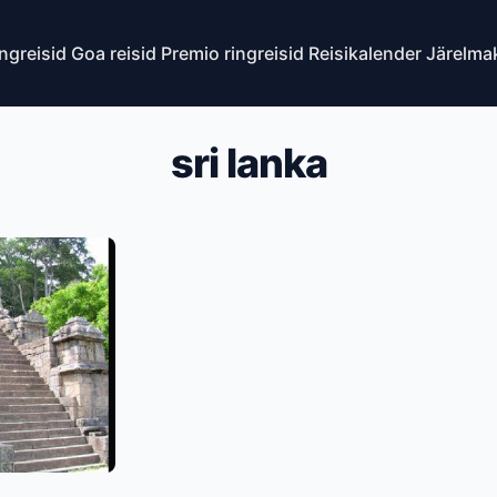
ingreisid
Goa reisid
Premio ringreisid
Reisikalender
Järelma
sri lanka