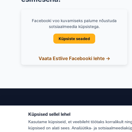
Facebooki voo kuvamiseks palume nõustuda
sotsiaalmeedia küpsistega.
Küpsiste seaded
Vaata Estlive Facebooki lehte →
Küpsised sellel lehel
Populaar
Kasutame küpsiseid, et veebileht töötaks korralikult nin
Türgi
küpsised on alati sees. Analüütika- ja sotsiaalmeediakü