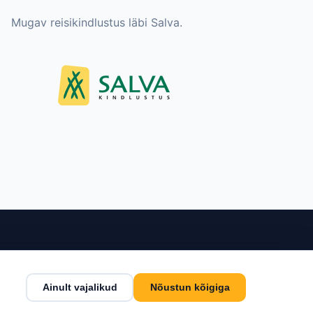
Mugav reisikindlustus läbi Salva.
nditeenindus
Kontakt
Ainult vajalikud
Nõustun kõigiga
tingimused
Estlive Travel OÜ