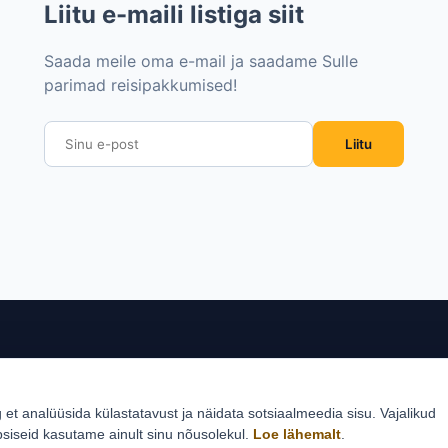
Liitu e-maili listiga siit
Saada meile oma e-mail ja saadame Sulle
parimad reisipakkumised!
Liitu
sed sihtkohad
Reisid
Klie
g et analüüsida külastatavust ja näidata sotsiaalmeedia sisu. Vajalikud
Estlive ringreisid
Reisi
psiseid kasutame ainult sinu nõusolekul.
Loe lähemalt
.