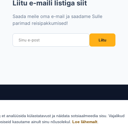
Liitu e-maili listiga siit
Saada meile oma e-mail ja saadame Sulle
parimad reisipakkumised!
Liitu
sed sihtkohad
Reisid
Klie
g et analüüsida külastatavust ja näidata sotsiaalmeedia sisu. Vajalikud
Estlive ringreisid
Reisi
psiseid kasutame ainult sinu nõusolekul.
Loe lähemalt
.