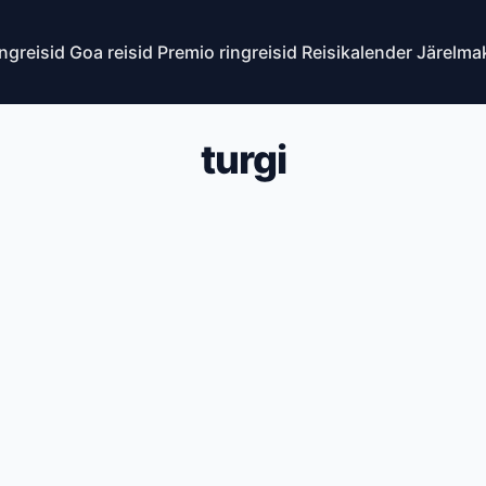
ingreisid
Goa reisid
Premio ringreisid
Reisikalender
Järelma
turgi