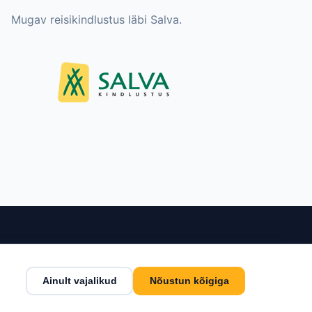
Mugav reisikindlustus läbi Salva.
nditeenindus
Kontakt
Ainult vajalikud
Nõustun kõigiga
tingimused
Estlive Travel OÜ