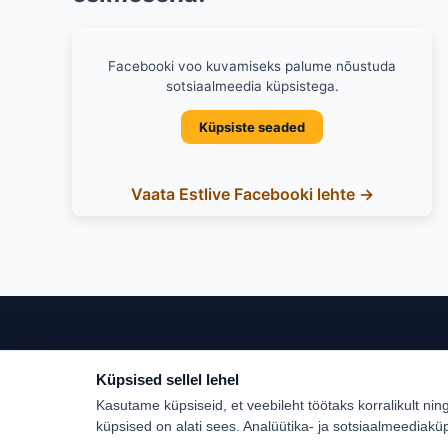
Facebooki voo kuvamiseks palume nõustuda
sotsiaalmeedia küpsistega.
Küpsiste seaded
Vaata Estlive Facebooki lehte →
Küpsised sellel lehel
Populaar
Kasutame küpsiseid, et veebileht töötaks korralikult nin
Türgi
küpsised on alati sees. Analüütika- ja sotsiaalmeediakü