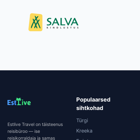
Populaarsed
sihtkohad
Türgi
Estlive Travel on täisteenus
Kreeka
reisibüroo — ise
reisikorraldaja ja samas