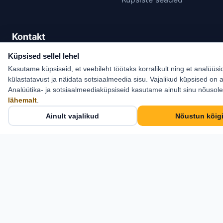
Kontakt
Estlive Travel OÜ
Küpsised sellel lehel
Kasutame küpsiseid, et veebileht töötaks korralikult ning et analüüsi
Cosius Pubi, II korrus
külastatavust ja näidata sotsiaalmeedia sisu. Vajalikud küpsised on a
Pikk tn 21, Kose,
Analüütika- ja sotsiaalmeediaküpsiseid kasutame ainult sinu nõusol
Harjumaa 75101
lähemalt
.
Ainult vajalikud
Nõustun kõig
+372 6 555 800
info@estlive.ee
Kontaktid →
Estlive Travel OÜ · Reg nr 11917291 · Reisikorraldaja