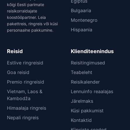
Egiptus
kõigi Eesti parimate
Bulgaaria
reisikorraldajate
koostööpartner. Leia
Montenegro
pakettreis, ringreis või küsi
Hispaania
personaalne pakkumine.
Reisid
Klienditeenindus
Estlive ringreisid
Reisitingimused
Goa reisid
Teabeleht
Premio ringreisid
Reisikalender
Vietnam, Laos &
Lennuinfo reaalajas
Kambodža
Järelmaks
Himaalaja ringreis
Küsi pakkumist
Nepali ringreis
Kontaktid
Küpsiste seaded