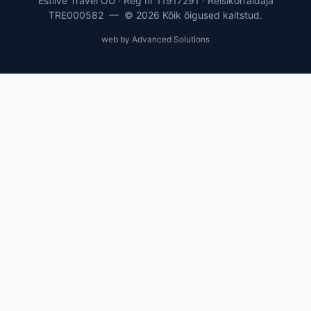
Estlive Travel OÜ · Reg nr 11917291 · Reisikorraldaja
TRE000582 — © 2026 Kõik õigused kaitstud.
web by Advanced Solutions