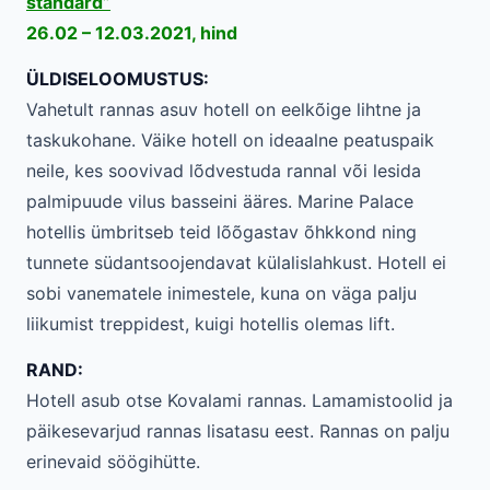
standard”
26.02 – 12.03.2021, hind
ÜLDISELOOMUSTUS:
Vahetult rannas asuv hotell on eelkõige lihtne ja
taskukohane. Väike hotell on ideaalne peatuspaik
neile, kes soovivad lõdvestuda rannal või lesida
palmipuude vilus basseini ääres. Marine Palace
hotellis ümbritseb teid lõõgastav õhkkond ning
tunnete südantsoojendavat külalislahkust. Hotell ei
sobi vanematele inimestele, kuna on väga palju
liikumist treppidest, kuigi hotellis olemas lift.
RAND:
Hotell asub otse Kovalami rannas. Lamamistoolid ja
päikesevarjud rannas lisatasu eest. Rannas on palju
erinevaid söögihütte.