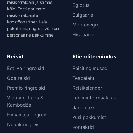
reisikorraldaja ja samas
Egiptus
kõigi Eesti parimate
Bulgaaria
reisikorraldajate
koostööpartner. Leia
Montenegro
pakettreis, ringreis või küsi
Hispaania
personaalne pakkumine.
Reisid
Klienditeenindus
Estlive ringreisid
Reisitingimused
Goa reisid
Teabeleht
Premio ringreisid
Reisikalender
Vietnam, Laos &
Lennuinfo reaalajas
Kambodža
Järelmaks
Himaalaja ringreis
Küsi pakkumist
Nepali ringreis
Kontaktid