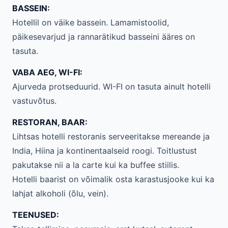
BASSEIN:
Hotellil on väike bassein. Lamamistoolid,
päikesevarjud ja rannarätikud basseini ääres on
tasuta.
VABA AEG, WI-FI:
Ajurveda protseduurid. WI-FI on tasuta ainult hotelli
vastuvõtus.
RESTORAN, BAAR:
Lihtsas hotelli restoranis serveeritakse mereande ja
India, Hiina ja kontinentaalseid roogi. Toitlustust
pakutakse nii a la carte kui ka buffee stiilis.
Hotelli baarist on võimalik osta karastusjooke kui ka
lahjat alkoholi (õlu, vein).
TEENUSED: