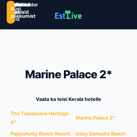
Sihtkohad
Estlive
Goa
Premio
Reisikalender
Järelmaks
Kontaktid
Küsi
ja
ringreisid
reisid
ringreisid
pakkumist
reisid
Marine Palace 2*
Vaata ka teisi Kerala hotelle
The Travancore Heritage
Marine Palace 2*
4*
Pappukutty Beach Resort
Uday Samudra Beach