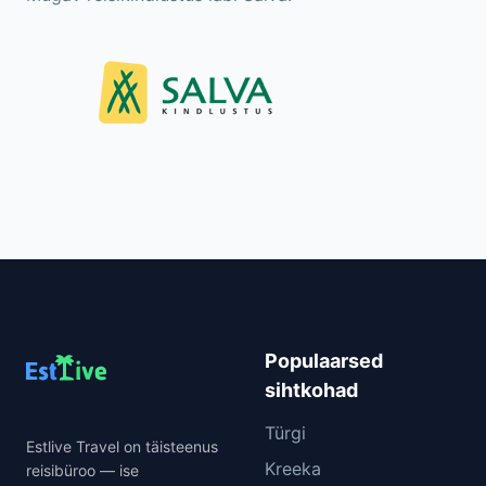
Populaarsed
sihtkohad
Türgi
Estlive Travel on täisteenus
Kreeka
reisibüroo — ise