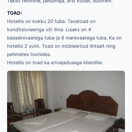
Takso tellimine, pesumaja, arst kutsel, autorent.
TOAD:
Hotellis on kokku 20 tuba. Tavatoad on
konditsioneeriga või ilma. Lisaks on 4
basseinivaatega tuba ja 6 merevaatega tuba. Ka on
hotellis 2 sviiti. Toad on möbleeritud lihtsalt ning
pehmetes toonides.
Hotellis on toad ka erivajadusega kliendile.