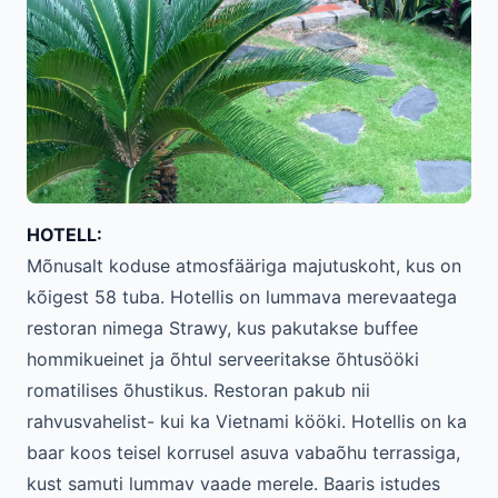
HOTELL:
Mõnusalt koduse atmosfääriga majutuskoht, kus on
kõigest 58 tuba. Hotellis on lummava merevaatega
restoran nimega Strawy, kus pakutakse buffee
hommikueinet ja õhtul serveeritakse õhtusööki
romatilises õhustikus. Restoran pakub nii
rahvusvahelist- kui ka Vietnami kööki. Hotellis on ka
baar koos teisel korrusel asuva vabaõhu terrassiga,
kust samuti lummav vaade merele. Baaris istudes