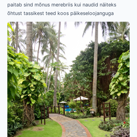
paitab sind mõnus merebriis kui naudid näiteks
õhtust tassikest teed koos päikeseloojanguga