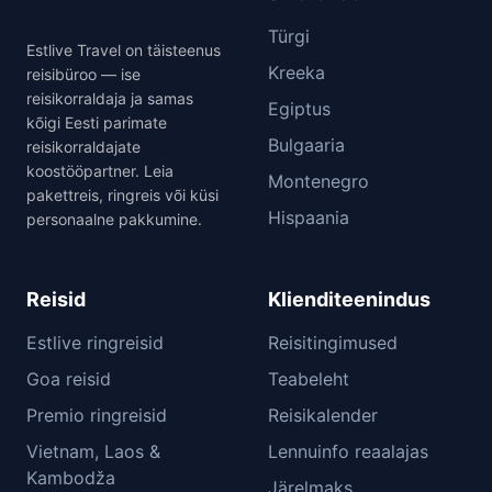
Türgi
Estlive Travel on täisteenus
Kreeka
reisibüroo — ise
reisikorraldaja ja samas
Egiptus
kõigi Eesti parimate
Bulgaaria
reisikorraldajate
koostööpartner. Leia
Montenegro
pakettreis, ringreis või küsi
Hispaania
personaalne pakkumine.
Reisid
Klienditeenindus
Estlive ringreisid
Reisitingimused
Goa reisid
Teabeleht
Premio ringreisid
Reisikalender
Vietnam, Laos &
Lennuinfo reaalajas
Kambodža
Järelmaks