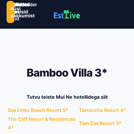
Sihtkohad
Estlive
Goa
Premio
Reisikalender
Järelmaks
Kontaktid
Küsi
ja
ringreisid
reisid
ringreisid
pakkumist
reisid
Bamboo Villa 3*
Tutvu teiste Mui Ne hotellidega siit
Sea Links Beach Resort 5*
Terracotta Resort 4*
The Cliff Resort & Residences
Tien Dat Resort 3*
4*