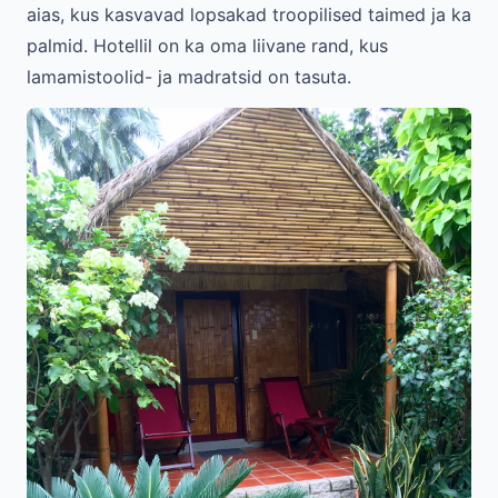
aias, kus kasvavad lopsakad troopilised taimed ja ka
palmid. Hotellil on ka oma liivane rand, kus
lamamistoolid- ja madratsid on tasuta.