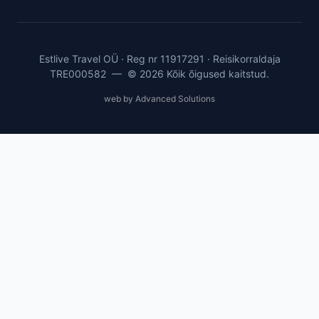
Estlive Travel OÜ · Reg nr 11917291 · Reisikorraldaja
TRE000582 — © 2026 Kõik õigused kaitstud.
web by Advanced Solutions