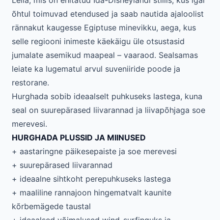
Leila, mis on ehitatud Ida-Disneylandi stiilis, kus igal
õhtul toimuvad etendused ja saab nautida ajaloolist
rännakut kaugesse Egiptuse minevikku, aega, kus
selle regiooni inimeste käekäigu üle otsustasid
jumalate asemikud maapeal – vaaraod. Sealsamas
leiate ka lugematul arvul suveniiride poode ja
restorane.
Hurghada sobib ideaalselt puhkuseks lastega, kuna
seal on suurepärased liivarannad ja liivapõhjaga soe
merevesi.
HURGHADA PLUSSID JA MIINUSED
+ aastaringne päikesepaiste ja soe merevesi
+ suurepärased liivarannad
+ ideaalne sihtkoht perepuhkuseks lastega
+ maaliline rannajoon hingematvalt kaunite
kõrbemägede taustal