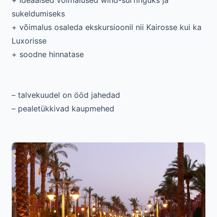
+ ideaalsed võimalused wind-surfinguks ja
sukeldumiseks
+ võimalus osaleda ekskursioonil nii Kairosse kui ka
Luxorisse
+ soodne hinnatase
– talvekuudel on ööd jahedad
– pealetükkivad kaupmehed