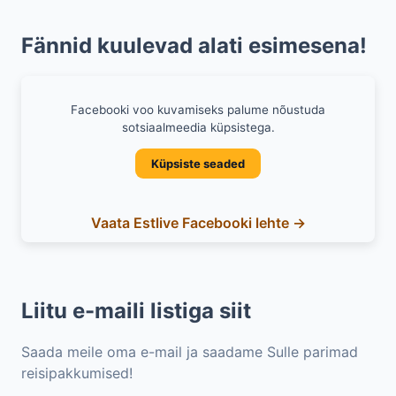
Fännid kuulevad alati esimesena!
Facebooki voo kuvamiseks palume nõustuda
sotsiaalmeedia küpsistega.
Küpsiste seaded
Vaata Estlive Facebooki lehte →
Liitu e-maili listiga siit
Saada meile oma e-mail ja saadame Sulle parimad
reisipakkumised!