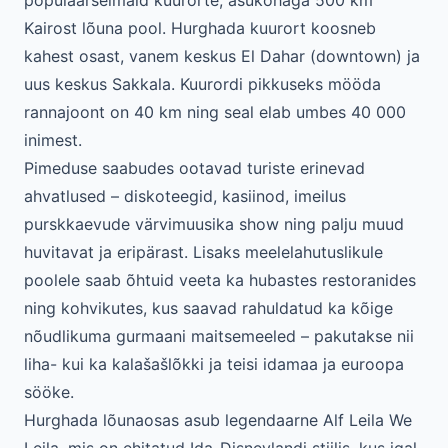
populaarseimaid kuurorte, asukohaga 500 km
Kairost lõuna pool. Hurghada kuurort koosneb
kahest osast, vanem keskus El Dahar (downtown) ja
uus keskus Sakkala. Kuurordi pikkuseks mööda
rannajoont on 40 km ning seal elab umbes 40 000
inimest.
Pimeduse saabudes ootavad turiste erinevad
ahvatlused – diskoteegid, kasiinod, imeilus
purskkaevude värvimuusika show ning palju muud
huvitavat ja eripärast. Lisaks meelelahutuslikule
poolele saab õhtuid veeta ka hubastes restoranides
ning kohvikutes, kus saavad rahuldatud ka kõige
nõudlikuma gurmaani maitsemeeled – pakutakse nii
liha- kui ka kalašašlõkki ja teisi idamaa ja euroopa
sööke.
Hurghada lõunaosas asub legendaarne Alf Leila We