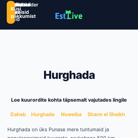
Sihtkohad
Estlive
Goa
Premio
Reisikalender
Järelmaks
Kontaktid
Küsi
ja
ringreisid
reisid
ringreisid
pakkumist
reisid
Hurghada
Loe kuurordite kohta täpsemalt vajutades lingile
Dahab
Hurghada
Nuweiba
Sharm el Sheikh
Hurghada on üks Punase mere tuntumaid ja