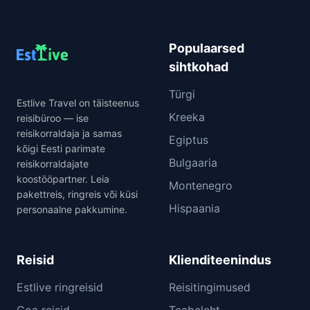
Populaarsed
sihtkohad
Türgi
Estlive Travel on täisteenus
Kreeka
reisibüroo — ise
reisikorraldaja ja samas
Egiptus
kõigi Eesti parimate
Bulgaaria
reisikorraldajate
koostööpartner. Leia
Montenegro
pakettreis, ringreis või küsi
Hispaania
personaalne pakkumine.
Reisid
Klienditeenindus
Estlive ringreisid
Reisitingimused
Goa reisid
Teabeleht