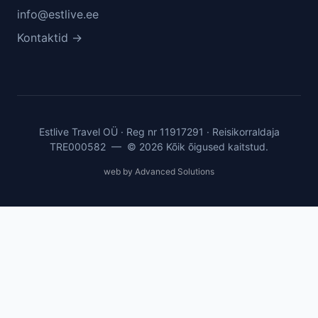
info@estlive.ee
Kontaktid →
Estlive Travel OÜ · Reg nr 11917291 · Reisikorraldaja
TRE000582 — © 2026 Kõik õigused kaitstud.
web by Advanced Solutions