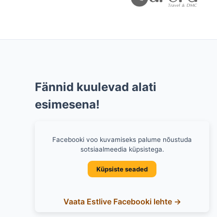
Fännid kuulevad alati
esimesena!
Facebooki voo kuvamiseks palume nõustuda
sotsiaalmeedia küpsistega.
Küpsiste seaded
Vaata Estlive Facebooki lehte →