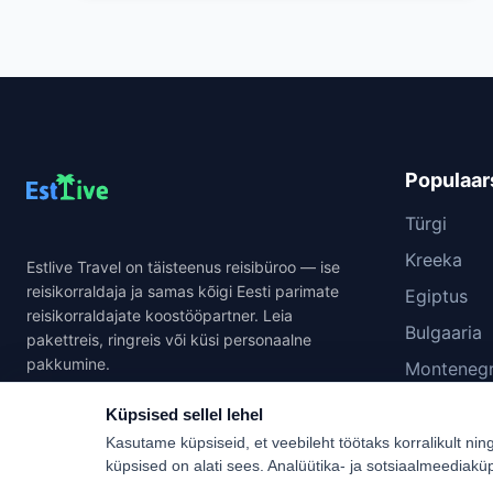
Populaar
Türgi
Kreeka
Estlive Travel on täisteenus reisibüroo — ise
reisikorraldaja ja samas kõigi Eesti parimate
Egiptus
reisikorraldajate koostööpartner. Leia
Bulgaaria
pakettreis, ringreis või küsi personaalne
pakkumine.
Monteneg
Hispaania
Küpsised sellel lehel
Kasutame küpsiseid, et veebileht töötaks korralikult nin
küpsised on alati sees. Analüütika- ja sotsiaalmeediakü