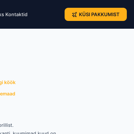
ks
Kontaktid
KÜSI PAKKUMIST
gi köök
hemaad
illist.
 kanti, kuumimad kuud on