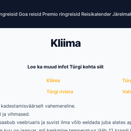
ingreisid
Goa reisid
Premio ringreisid
Reisikalender
Järelma
Kliima
Loe ka muud infot Türgi kohta siit
Kliima
Tür
Türgi riviera
Va
n kadestamisväärselt vahemereline.
d ja vihmased.
abub veebruaris ja suvist ilma võib eeldada juba alates apr
m kuu on jaanuar, mil keskmine temperatuur jääb 12 kraadi