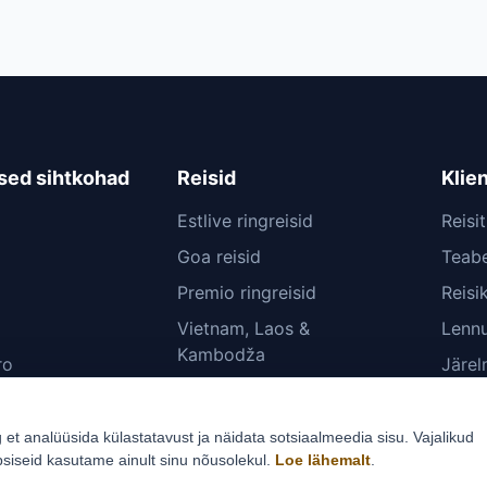
sed sihtkohad
Reisid
Klie
Estlive ringreisid
Reisi
Goa reisid
Teabe
Premio ringreisid
Reisi
Vietnam, Laos &
Lennu
Kambodža
ro
Järe
Himaalaja ringreis
Küsi 
Nepali ringreis
Konta
g et analüüsida külastatavust ja näidata sotsiaalmeedia sisu. Vajalikud
psiseid kasutame ainult sinu nõusolekul.
Loe lähemalt
.
Küpsi