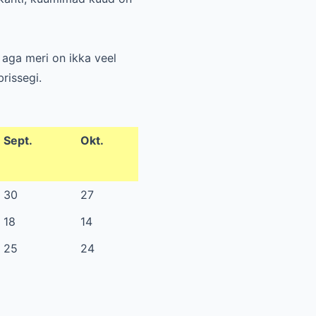
 aga meri on ikka veel
rissegi.
Sept.
Okt.
30
27
18
14
25
24