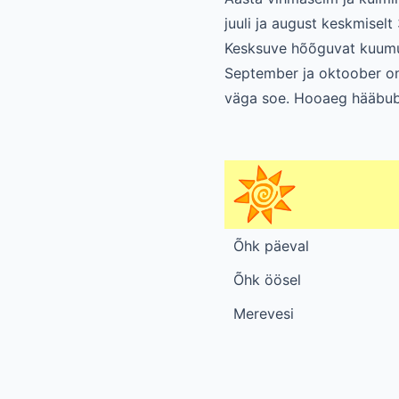
juuli ja august keskmisel
Kesksuve hõõguvat kuumu
September ja oktoober on
väga soe. Hooaeg hääbub o
Õhk päeval
Õhk öösel
Merevesi