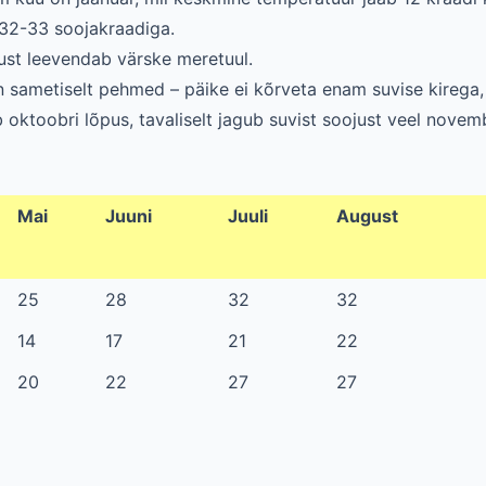
t 32-33 soojakraadiga.
st leevendab värske meretuul.
 sametiselt pehmed – päike ei kõrveta enam suvise kirega,
ktoobri lõpus, tavaliselt jagub suvist soojust veel novemb
Mai
Juuni
Juuli
August
25
28
32
32
14
17
21
22
20
22
27
27