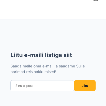
Liitu e-maili listiga siit
Saada meile oma e-mail ja saadame Sulle
parimad reisipakkumised!
Liitu