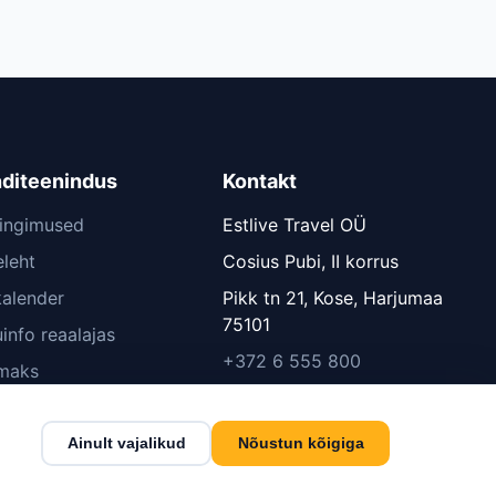
nditeenindus
Kontakt
tingimused
Estlive Travel OÜ
leht
Cosius Pubi, II korrus
kalender
Pikk tn 21, Kose, Harjumaa
75101
info reaalajas
+372 6 555 800
lmaks
info@estlive.ee
pakkumist
Kontaktid →
ktid
Ainult vajalikud
Nõustun kõigiga
ste seaded