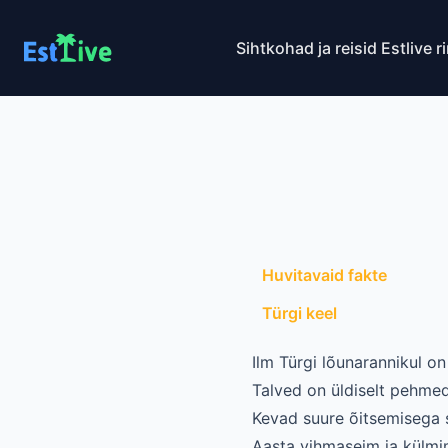
Sihtkohad ja reisid
Estlive r
Huvitavaid fakte
Türgi keel
Ilm Türgi lõunarannikul o
Talved on üldiselt pehme
Kevad suure õitsemisega sa
Aasta vihmaseim ja külmi