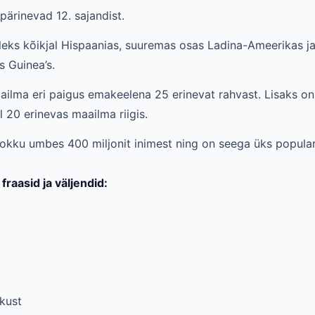
ärinevad 12. sajandist.
eleks kõikjal Hispaanias, suuremas osas Ladina-Ameerikas ja
s Guinea’s.
ailma eri paigus emakeelena 25 erinevat rahvast. Lisaks o
 20 erinevas maailma riigis.
kokku umbes 400 miljonit inimest ning on seega üks popula
raasid ja väljendid:
kust