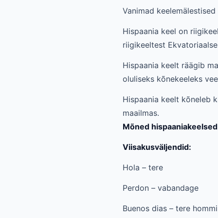
Vanimad keelemälestised p
Hispaania keel on riigike
riigikeeltest Ekvatoriaalse
Hispaania keelt räägib ma
oluliseks kõnekeeleks veel
Hispaania keelt kõneleb 
maailmas.
Mõned hispaaniakeelsed f
Viisakusväljendid:
Hola – tere
Perdon – vabandage
Buenos dias – tere hommi