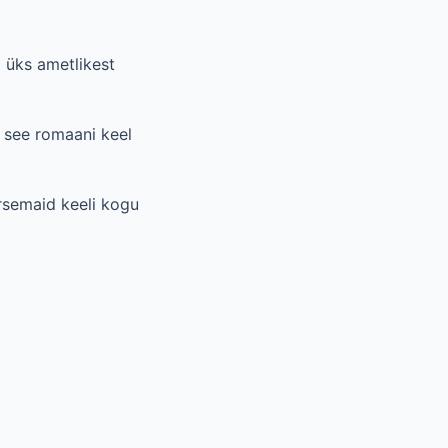
 üks ametlikest
n see romaani keel
rsemaid keeli kogu