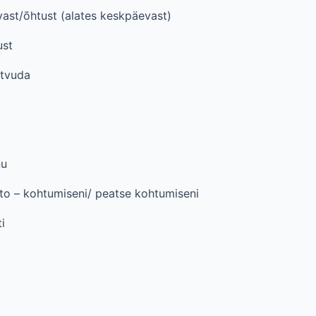
ast/õhtust (alates keskpäevast)
ust
utvuda
nu
nto – kohtumiseni/ peatse kohtumiseni
i