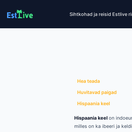
Sihtkohad ja reisid
Estlive r
Hea teada
Huvitavad paigad
Hispaania keel
Hispaania keel
on indoeur
milles on ka ibeeri ja kel