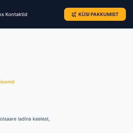
ks
Kontaktid
KÜSI PAKKUMIST
ioonid
lsaare ladina keelest,