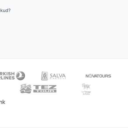
akud?