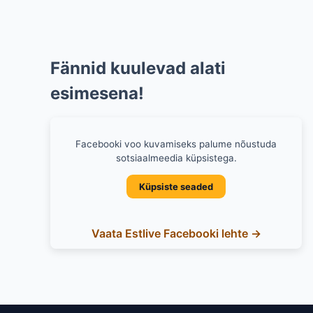
Fännid kuulevad alati
esimesena!
Facebooki voo kuvamiseks palume nõustuda
sotsiaalmeedia küpsistega.
Küpsiste seaded
Vaata Estlive Facebooki lehte →