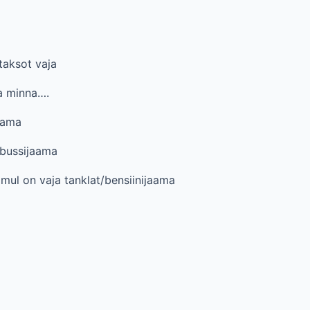
taksot vaja
ja minna….
aama
 bussijaama
 mul on vaja tanklat/bensiinijaama