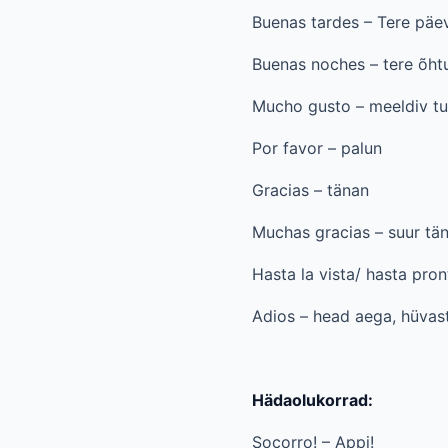
Buenas tardes – Tere päev
Buenas noches – tere õht
Mucho gusto – meeldiv t
Por favor – palun
Gracias – tänan
Muchas gracias – suur tä
Hasta la vista/ hasta pro
Adios – head aega, hüvast
Hädaolukorrad:
Socorro! – Appi!