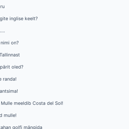
aru
gite inglise keelt?
n….
 nimi on?
Tallinnast
pärit oled?
e randa!
antsima!
 Mulle meeldib Costa del Sol!
d mulle!
 tahan golfi mängida