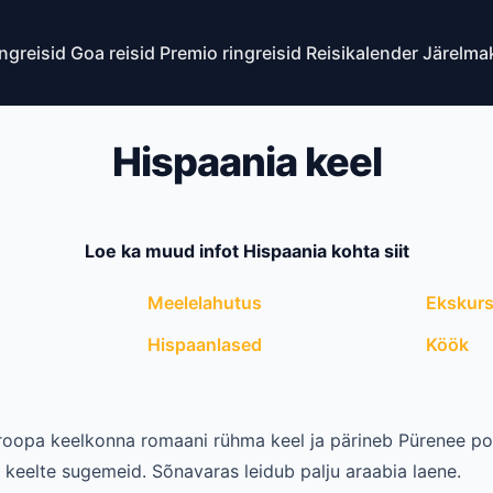
ingreisid
Goa reisid
Premio ringreisid
Reisikalender
Järelma
Hispaania keel
Loe ka muud infot Hispaania kohta siit
Meelelahutus
Ekskurs
Hispaanlased
Köök
oopa keelkonna romaani rühma keel ja pärineb Pürenee poo
di keelte sugemeid. Sõnavaras leidub palju araabia laene.