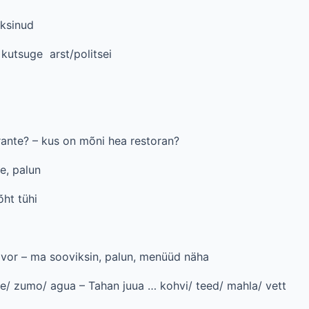
ksinud
 kutsuge arst/politsei
ante? – kus on mõni hea restoran?
e, palun
ht tühi
favor – ma sooviksin, palun, menüüd näha
e/ zumo/ agua – Tahan juua … kohvi/ teed/ mahla/ vett