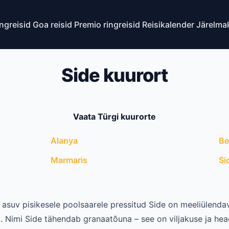
ingreisid
Goa reisid
Premio ringreisid
Reisikalender
Järelma
Side kuurort
Vaata Türgi kuurorte
Alanya
Be
Marmaris
Si
 asuv pisikesele poolsaarele pressitud Side on meeliülend
. Nimi Side tähendab granaatõuna – see on viljakuse ja heao