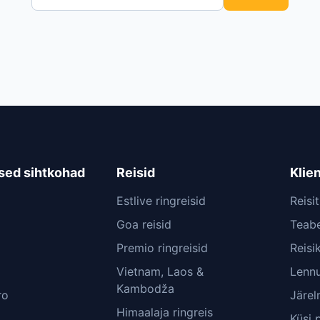
sed sihtkohad
Reisid
Klie
Estlive ringreisid
Reisi
Goa reisid
Teabe
Premio ringreisid
Reisi
Vietnam, Laos &
Lennu
Kambodža
ro
Järe
Himaalaja ringreis
Küsi 