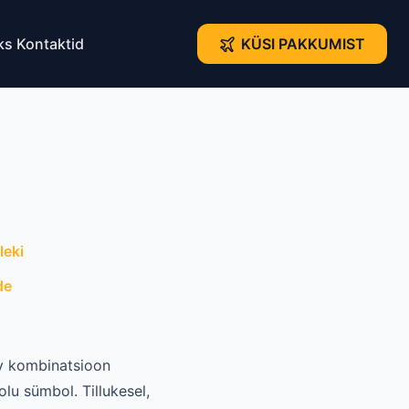
ks
Kontaktid
KÜSI PAKKUMIST
leki
de
av kombinatsioon
lu sümbol. Tillukesel,