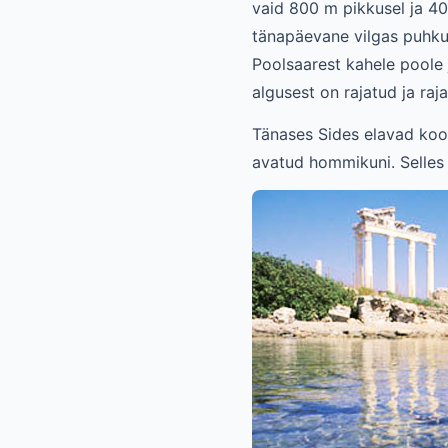
vaid 800 m pikkusel ja 40
tänapäevane vilgas puhkus
Poolsaarest kahele poole 
algusest on rajatud ja raj
Tänases Sides elavad koos
avatud hommikuni. Selles 