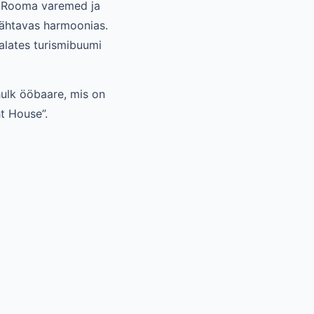
ik-Rooma varemed ja
nähtavas harmoonias.
 alates turismibuumi
hulk ööbaare, mis on
t House”.