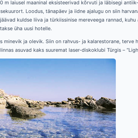
0 m laiusel maaninal eksisteerivad kõrvuti ja läbisegi anti
ekuurort. Loodus, tänapäev ja iidne ajalugu on siin harva
jäävad kuldse liiva ja türkiissinise mereveega rannad, kuhu
atakse üha uusi hotelle.
 minevik ja olevik. Siin on rahvus- ja kalarestorane, terve 
linnas asuvad kaks suuremat laser-diskoklubi Türgis – “Ligh