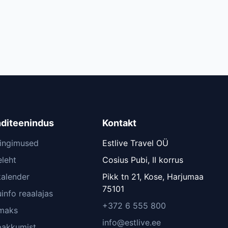
nditeenindus
Kontakt
tingimused
Estlive Travel OÜ
leht
Cosius Pubi, II korrus
kalender
Pikk tn 21, Kose, Harjumaa
75101
info reaalajas
+372 6 555 800
lmaks
info@estlive.ee
pakkumist