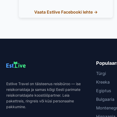
Vaata Estlive Facebooki lehte →
Populaar
Türgi
Kreeka
Estlive Travel on täisteenus reisibüroo — ise
reisikorraldaja ja samas kõigi Eesti parimate
Egiptus
reisikorraldajate koostööpartner. Leia
Bulgaaria
pakettreis, ringreis või küsi personaalne
pakkumine.
Monteneg
Hispaania