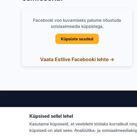
Facebooki voo kuvamiseks palume nõustuda
sotsiaalmeedia küpsistega.
Küpsiste seaded
Vaata Estlive Facebooki lehte →
Küpsised sellel lehel
Populaar
Kasutame küpsiseid, et veebileht töötaks korralikult nin
Türgi
küpsised on alati sees. Analüütika- ja sotsiaalmeediakü