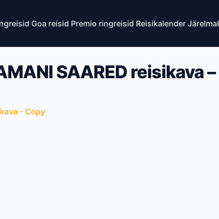
ingreisid
Goa reisid
Premio ringreisid
Reisikalender
Järelma
MANI SAARED reisikava –
kava - Copy