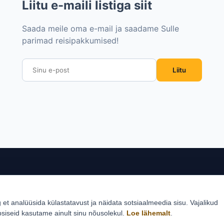
Liitu e-maili listiga siit
Saada meile oma e-mail ja saadame Sulle
parimad reisipakkumised!
Liitu
sed sihtkohad
Reisid
Klie
g et analüüsida külastatavust ja näidata sotsiaalmeedia sisu. Vajalikud
Estlive ringreisid
Reisi
psiseid kasutame ainult sinu nõusolekul.
Loe lähemalt
.