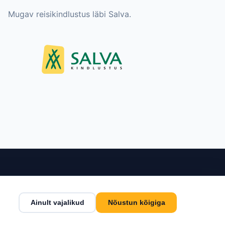
Mugav reisikindlustus läbi Salva.
nditeenindus
Kontakt
Ainult vajalikud
Nõustun kõigiga
tingimused
Estlive Travel OÜ