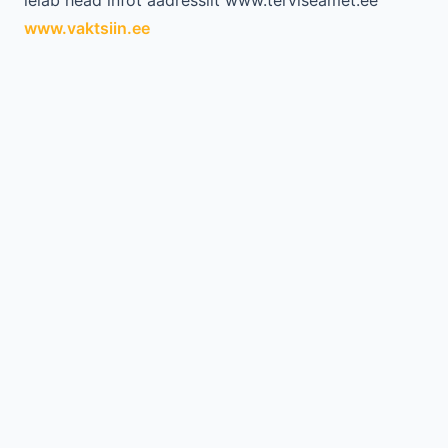
leiab head infot aadressilt www.terviseamet.ee
www.vaktsiin.ee