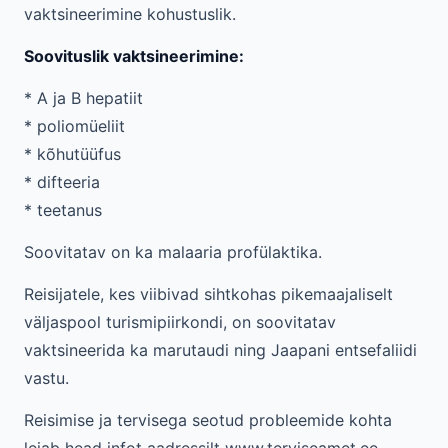
vaktsineerimine kohustuslik.
Soovituslik vaktsineerimine:
* A ja B hepatiit
* poliomüeliit
* kõhutüüfus
* difteeria
* teetanus
Soovitatav on ka malaaria profülaktika.
Reisijatele, kes viibivad sihtkohas pikemaajaliselt
väljaspool turismipiirkondi, on soovitatav
vaktsineerida ka marutaudi ning Jaapani entsefaliidi
vastu.
Reisimise ja tervisega seotud probleemide kohta