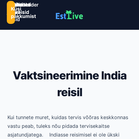
Sihtkohad
Estlive
Goa
Premio
Reisikalender
Järelmaks
Kontaktid
Küsi
ja
ringreisid
reisid
ringreisid
pakkumist
reisid
Vaktsineerimine India
reisil
Kui tunnete muret, kuidas tervis võõras keskkonnas
vastu peab, tuleks nõu pidada tervisekaitse
asjatundjatega. Indiasse reisimisel ei ole ükski