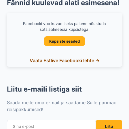
Fännid kuulevad alati esimesena!
Facebooki voo kuvamiseks palume nõustuda
sotsiaalmeedia küpsistega.
Küpsiste seaded
Vaata Estlive Facebooki lehte →
Liitu e-maili listiga siit
Saada meile oma e-mail ja saadame Sulle parimad
reisipakkumised!
Liitu