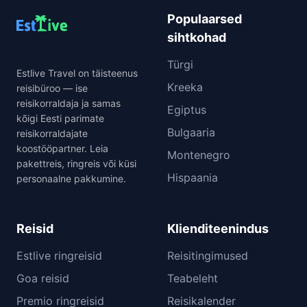
Populaarsed
sihtkohad
Türgi
Estlive Travel on täisteenus
Kreeka
reisibüroo — ise
reisikorraldaja ja samas
Egiptus
kõigi Eesti parimate
Bulgaaria
reisikorraldajate
koostööpartner. Leia
Montenegro
pakettreis, ringreis või küsi
Hispaania
personaalne pakkumine.
Reisid
Klienditeenindus
Estlive ringreisid
Reisitingimused
Goa reisid
Teabeleht
Premio ringreisid
Reisikalender