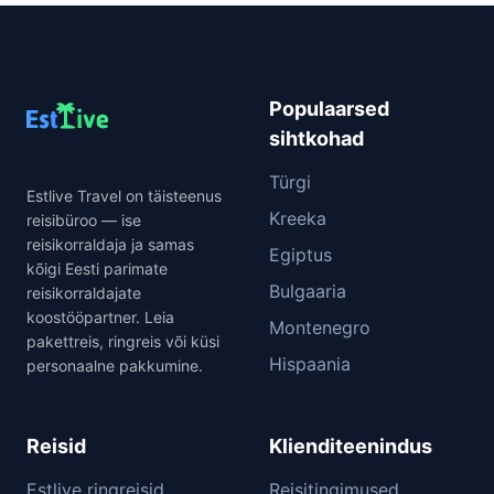
Populaarsed
sihtkohad
Türgi
Estlive Travel on täisteenus
Kreeka
reisibüroo — ise
reisikorraldaja ja samas
Egiptus
kõigi Eesti parimate
Bulgaaria
reisikorraldajate
koostööpartner. Leia
Montenegro
pakettreis, ringreis või küsi
Hispaania
personaalne pakkumine.
Reisid
Klienditeenindus
Estlive ringreisid
Reisitingimused