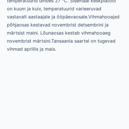
temperatuurid umbes 27 °C. Sisemaal keskplatool
on kuum ja kuiv, temperatuurid varieeruvad
vastavalt aastaajale ja ööpäevaosale.Vihmahooajad
põhjaosas kestavad novembrist detsembrini ja
märtsist maini. Lõunaosas kestab vihmahooaeg
novembrist märtsini.Tansaania saartel on tugevad
vihmad aprillis ja mais.