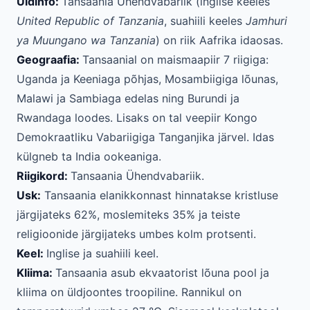
Üldinfo:
Tansaania Ühendvabariik (inglise keeles
United Republic of Tanzania
, suahiili keeles
Jamhuri
ya Muungano wa Tanzania
) on riik Aafrika idaosas.
Geograafia:
Tansaanial on maismaapiir 7 riigiga:
Uganda ja Keeniaga põhjas, Mosambiigiga lõunas,
Malawi ja Sambiaga edelas ning Burundi ja
Rwandaga loodes. Lisaks on tal veepiir Kongo
Demokraatliku Vabariigiga Tanganjika järvel. Idas
külgneb ta India ookeaniga.
Riigikord:
Tansaania Ühendvabariik.
Usk:
Tansaania elanikkonnast hinnatakse kristluse
järgijateks 62%, moslemiteks 35% ja teiste
religioonide järgijateks umbes kolm protsenti.
Keel:
Inglise ja suahiili keel.
Kliima:
Tansaania asub ekvaatorist lõuna pool ja
kliima on üldjoontes troopiline. Rannikul on