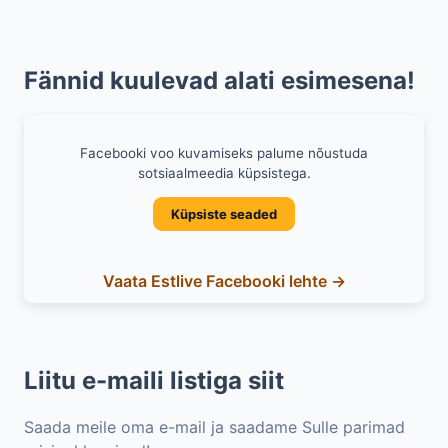
Fännid kuulevad alati esimesena!
Facebooki voo kuvamiseks palume nõustuda
sotsiaalmeedia küpsistega.
Küpsiste seaded
Vaata Estlive Facebooki lehte →
Liitu e-maili listiga siit
Saada meile oma e-mail ja saadame Sulle parimad