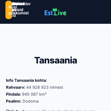
Sihtkohad
Estlive
Goa
Premio
Reisikalender
Järelmaks
Kontaktid
Küsi
ja
ringreisid
reisid
ringreisid
pakkumist
reisid
Tansaania
Info Tansaania kohta:
Rahvaarv:
44 928 923 inimest
Pindala:
945 087 km²
Pealinn:
Dodoma