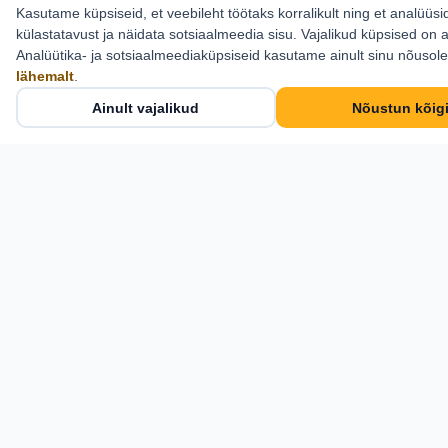
Kasutame küpsiseid, et veebileht töötaks korralikult ning et analüüsi
Kontakt
külastatavust ja näidata sotsiaalmeedia sisu. Vajalikud küpsised on a
Analüütika- ja sotsiaalmeediaküpsiseid kasutame ainult sinu nõusol
Estlive Travel OÜ
lähemalt
.
Cosius Pubi, II korrus
Ainult vajalikud
Nõustun kõig
Pikk tn 21, Kose,
Harjumaa 75101
+372 6 555 800
info@estlive.ee
Kontaktid →
Estlive Travel OÜ · Reg nr 11917291 · Reisikorraldaja
TRE000582 — © 2026 Kõik õigused kaitstud.
web by Advanced Solutions