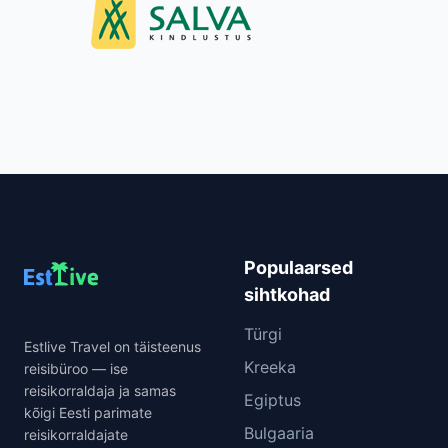
Populaarsed
sihtkohad
Türgi
Estlive Travel on täisteenus
Kreeka
reisibüroo — ise
reisikorraldaja ja samas
Egiptus
kõigi Eesti parimate
Bulgaaria
reisikorraldajate