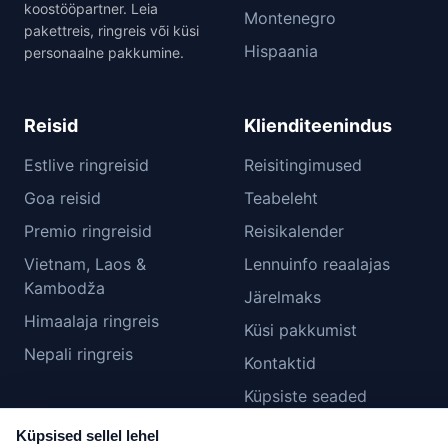
koostööpartner. Leia
Montenegro
pakettreis, ringreis või küsi
Hispaania
personaalne pakkumine.
Reisid
Klienditeenindus
Estlive ringreisid
Reisitingimused
Goa reisid
Teabeleht
Premio ringreisid
Reisikalender
Vietnam, Laos &
Lennuinfo reaalajas
Kambodža
Järelmaks
Himaalaja ringreis
Küsi pakkumist
Nepali ringreis
Kontaktid
Küpsiste seaded
Küpsised sellel lehel