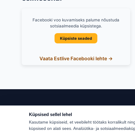
Facebooki voo kuvamiseks palume nõustuda
sotsiaalmeedia küpsistega.
Küpsiste seaded
Vaata Estlive Facebooki lehte →
Küpsised sellel lehel
Populaar
Kasutame küpsiseid, et veebileht töötaks korralikult nin
Türgi
küpsised on alati sees. Analüütika- ja sotsiaalmeediakü