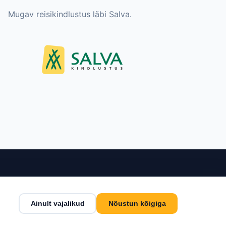
Mugav reisikindlustus läbi Salva.
nditeenindus
Kontakt
Ainult vajalikud
Nõustun kõigiga
tingimused
Estlive Travel OÜ