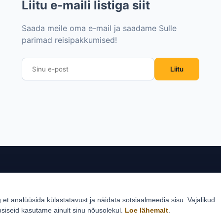
Liitu e-maili listiga siit
Saada meile oma e-mail ja saadame Sulle
parimad reisipakkumised!
Liitu
sed sihtkohad
Reisid
Klie
g et analüüsida külastatavust ja näidata sotsiaalmeedia sisu. Vajalikud
Estlive ringreisid
Reisi
psiseid kasutame ainult sinu nõusolekul.
Loe lähemalt
.