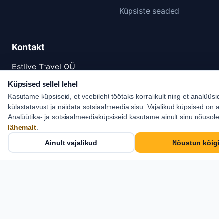
Küpsiste seaded
Kontakt
Estlive Travel OÜ
Cosius Pubi, II korrus
Küpsised sellel lehel
Kasutame küpsiseid, et veebileht töötaks korralikult ning et analüüsi
Pikk tn 21, Kose,
külastatavust ja näidata sotsiaalmeedia sisu. Vajalikud küpsised on a
Harjumaa 75101
Analüütika- ja sotsiaalmeediaküpsiseid kasutame ainult sinu nõusol
+372 6 555 800
lähemalt
.
info@estlive.ee
Ainult vajalikud
Nõustun kõig
Kontaktid →