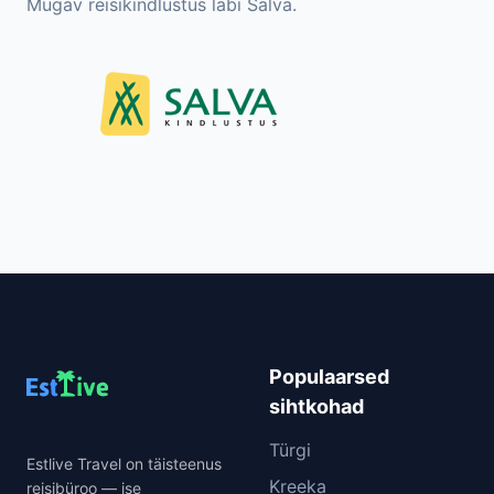
Mugav reisikindlustus läbi Salva.
Populaarsed
sihtkohad
Türgi
Estlive Travel on täisteenus
Kreeka
reisibüroo — ise