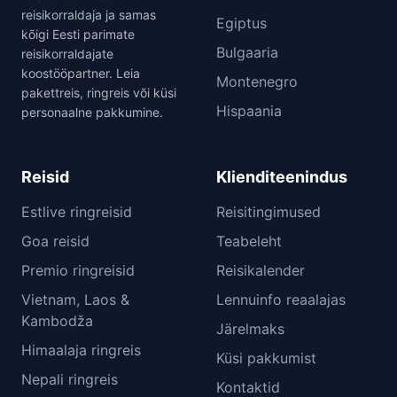
reisikorraldaja ja samas
Egiptus
kõigi Eesti parimate
Bulgaaria
reisikorraldajate
koostööpartner. Leia
Montenegro
pakettreis, ringreis või küsi
Hispaania
personaalne pakkumine.
Reisid
Klienditeenindus
Estlive ringreisid
Reisitingimused
Goa reisid
Teabeleht
Premio ringreisid
Reisikalender
Vietnam, Laos &
Lennuinfo reaalajas
Kambodža
Järelmaks
Himaalaja ringreis
Küsi pakkumist
Nepali ringreis
Kontaktid