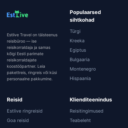
Populaarsed
sihtkohad
Türgi
Estlive Travel on täisteenus
Kreeka
reisibüroo — ise
reisikorraldaja ja samas
Egiptus
kõigi Eesti parimate
Bulgaaria
reisikorraldajate
koostööpartner. Leia
Montenegro
pakettreis, ringreis või küsi
Hispaania
personaalne pakkumine.
Reisid
Klienditeenindus
Estlive ringreisid
Reisitingimused
Goa reisid
Teabeleht