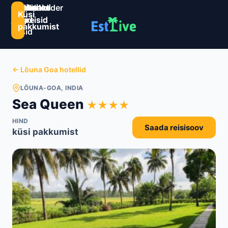
Sihtkohad
Estlive
Goa
Premio
Reisikalender
Järelmaks
Kontaktid
Küsi
ja
ringreisid
reisid
ringreisid
pakkumist
reisid
← Lõuna Goa hotellid
LÕUNA-GOA, INDIA
Sea Queen
★★★★
HIND
Saada reisisoov
küsi pakkumist