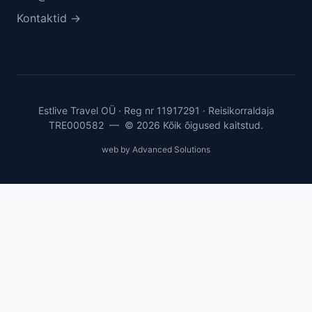
Kontaktid →
Estlive Travel OÜ · Reg nr 11917291 · Reisikorraldaja
TRE000582 — © 2026 Kõik õigused kaitstud.
web by Advanced Solutions