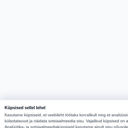
Küpsised sellel lehel
Kasutame küpsiseid, et veebileht töötaks korralikult ning et analüüsi
külastatavust ja näidata sotsiaalmeedia sisu. Vajalikud küpsised on a
Analüütika- ja sotsiaalmeediaküpsiseid kasutame ainult sinu nõusol