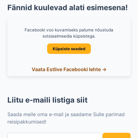
Fännid kuulevad alati esimesena!
Facebooki voo kuvamiseks palume nõustuda
sotsiaalmeedia küpsistega.
Küpsiste seaded
Vaata Estlive Facebooki lehte →
Liitu e-maili listiga siit
Saada meile oma e-mail ja saadame Sulle parimad
reisipakkumised!