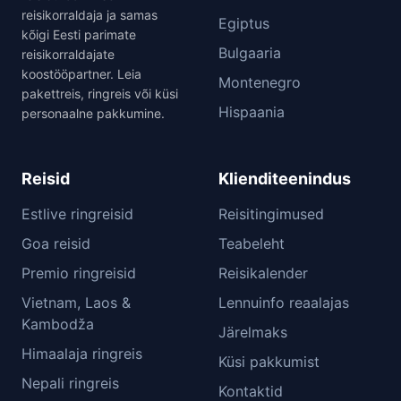
reisikorraldaja ja samas
Egiptus
kõigi Eesti parimate
Bulgaaria
reisikorraldajate
koostööpartner. Leia
Montenegro
pakettreis, ringreis või küsi
Hispaania
personaalne pakkumine.
Reisid
Klienditeenindus
Estlive ringreisid
Reisitingimused
Goa reisid
Teabeleht
Premio ringreisid
Reisikalender
Vietnam, Laos &
Lennuinfo reaalajas
Kambodža
Järelmaks
Himaalaja ringreis
Küsi pakkumist
Nepali ringreis
Kontaktid