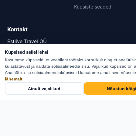
Küpsiste seaded
Kontakt
Estlive Travel OÜ
Cosius Pubi, II korrus
Küpsised sellel lehel
Kasutame küpsiseid, et veebileht töötaks korralikult ning et analüüsi
Pikk tn 21, Kose,
külastatavust ja näidata sotsiaalmeedia sisu. Vajalikud küpsised on a
Harjumaa 75101
Analüütika- ja sotsiaalmeediaküpsiseid kasutame ainult sinu nõusol
+372 6 555 800
lähemalt
.
info@estlive.ee
Ainult vajalikud
Nõustun kõig
Kontaktid →