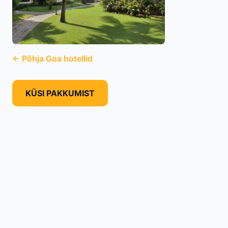
← Põhja Goa hotellid
KÜSI PAKKUMIST