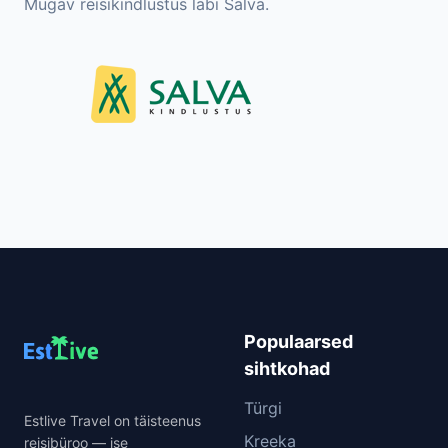
Mugav reisikindlustus läbi Salva.
Populaarsed
sihtkohad
Türgi
Estlive Travel on täisteenus
Kreeka
reisibüroo — ise