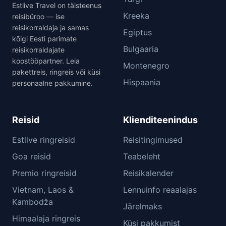
Estlive Travel on täisteenus
Kreeka
reisibüroo — ise
reisikorraldaja ja samas
Egiptus
kõigi Eesti parimate
Bulgaaria
reisikorraldajate
koostööpartner. Leia
Montenegro
pakettreis, ringreis või küsi
Hispaania
personaalne pakkumine.
Reisid
Klienditeenindus
Estlive ringreisid
Reisitingimused
Goa reisid
Teabeleht
Premio ringreisid
Reisikalender
Vietnam, Laos &
Lennuinfo reaalajas
Kambodža
Järelmaks
Himaalaja ringreis
Küsi pakkumist