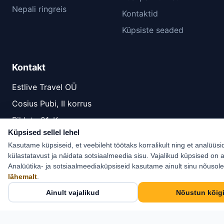
Nepali ringreis
Kontaktid
Küpsiste seaded
Kontakt
Estlive Travel OÜ
Cosius Pubi, II korrus
Pikk tn 21, Kose,
Harjumaa 75101
Küpsised sellel lehel
Kasutame küpsiseid, et veebileht töötaks korralikult ning et analüüsi
+372 6 555 800
külastatavust ja näidata sotsiaalmeedia sisu. Vajalikud küpsised on a
info@estlive.ee
Analüütika- ja sotsiaalmeediaküpsiseid kasutame ainult sinu nõusol
lähemalt
.
Kontaktid →
Ainult vajalikud
Nõustun kõig