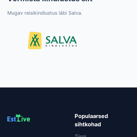
Mugav reisikindlustus läbi Salva.
Populaarsed
sihtkohad
Türgi