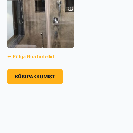
← Põhja Goa hotellid
KÜSI PAKKUMIST