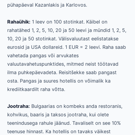
pühapäeval Kazanlakis ja Karlovos.
Rahaühik:
1 leev on 100 stotinkat. Käibel on
rahatähed 1, 2, 5, 10, 20 ja 50 leevi ja mündid 1, 2, 5,
10, 20 ja 50 stotinkat. Välisvaluutast eelistatakse
eurosid ja USA dollareid. 1 EUR = 2 leevi. Raha saab
vahetada pangas või arvukates
valuutavahetuspunktides, mitmed neist töötavad
ilma puhkepäevadeta. Reisitšekke saab pangast
osta. Pangas ja suures hotellis on võimalik ka
krediitkaardilt raha võtta.
Jootraha:
Bulgaarias on kombeks anda restoranis,
kohvikus, baaris ja taksos jootraha, kui olete
teenindusega rahule jäänud. Tavaliselt on see 10%
teenuse hinnast. Ka hotellis on tavaks väikest