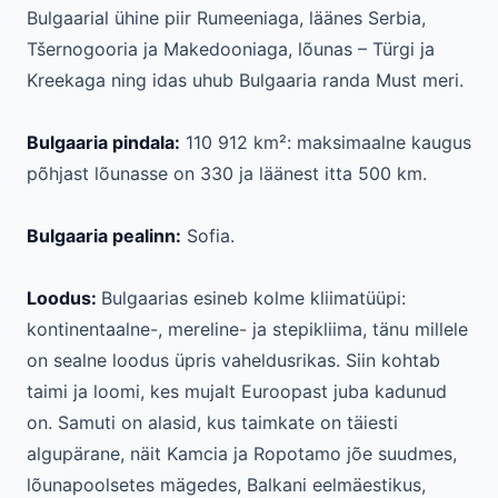
Bulgaarial ühine piir Rumeeniaga, läänes Serbia,
Tšernogooria ja Makedooniaga, lõunas – Türgi ja
Kreekaga ning idas uhub Bulgaaria randa Must meri.
Bulgaaria pindala:
110 912 km²: maksimaalne kaugus
põhjast lõunasse on 330 ja läänest itta 500 km.
Bulgaaria pealinn:
Sofia.
Loodus:
Bulgaarias esineb kolme kliimatüüpi:
kontinentaalne-, mereline- ja stepikliima, tänu millele
on sealne loodus üpris vaheldusrikas. Siin kohtab
taimi ja loomi, kes mujalt Euroopast juba kadunud
on. Samuti on alasid, kus taimkate on täiesti
algupärane, näit Kamcia ja Ropotamo jõe suudmes,
lõunapoolsetes mägedes, Balkani eelmäestikus,