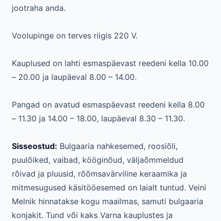
jootraha anda.
Voolupinge on terves riigis 220 V.
Kauplused on lahti esmaspäevast reedeni kella 10.00
– 20.00 ja laupäeval 8.00 – 14.00.
Pangad on avatud esmaspäevast reedeni kella 8.00
– 11.30 ja 14.00 – 18.00, laupäeval 8.30 – 11.30.
Sisseostud:
Bulgaaria nahkesemed, roosiõli,
puulõiked, vaibad, kööginõud, väljaõmmeldud
rõivad ja pluusid, rõõmsavärviline keraamika ja
mitmesugused käsitööesemed on laialt tuntud. Veini
Melnik hinnatakse kogu maailmas, samuti bulgaaria
konjakit. Tund või kaks Varna kauplustes ja