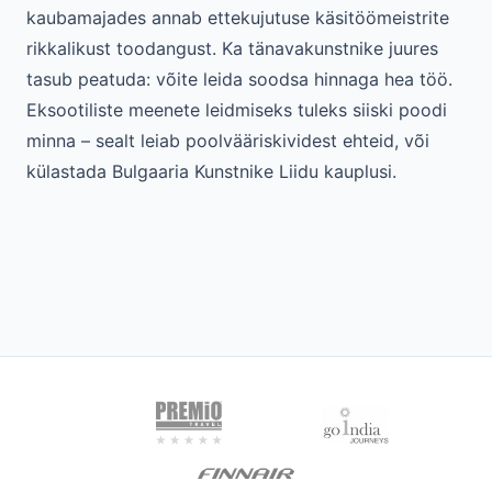
kaubamajades annab ettekujutuse käsitöömeistrite
rikkalikust toodangust. Ka tänavakunstnike juures
tasub peatuda: võite leida soodsa hinnaga hea töö.
Eksootiliste meenete leidmiseks tuleks siiski poodi
minna – sealt leiab poolvääriskividest ehteid, või
külastada Bulgaaria Kunstnike Liidu kauplusi.