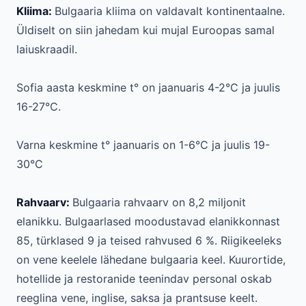
Kliima:
Bulgaaria kliima on valdavalt kontinentaalne.
Üldiselt on siin jahedam kui mujal Euroopas samal
laiuskraadil.
Sofia aasta keskmine t° on jaanuaris 4-2°C ja juulis
16-27°C.
Varna keskmine t° jaanuaris on 1-6°C ja juulis 19-
30°C
Rahvaarv:
Bulgaaria rahvaarv on 8,2 miljonit
elanikku. Bulgaarlased moodustavad elanikkonnast
85, türklased 9 ja teised rahvused 6 %. Riigikeeleks
on vene keelele lähedane bulgaaria keel. Kuurortide,
hotellide ja restoranide teenindav personal oskab
reeglina vene, inglise, saksa ja prantsuse keelt.