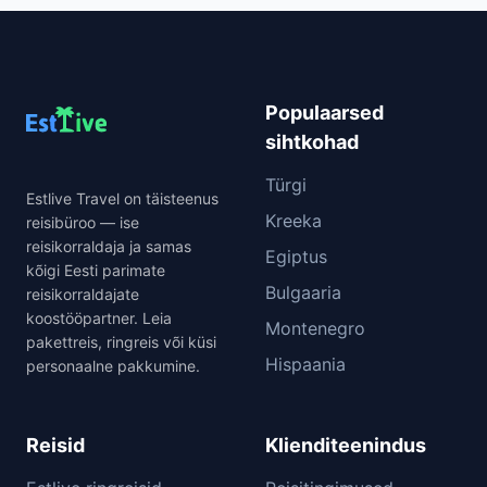
Populaarsed
sihtkohad
Türgi
Estlive Travel on täisteenus
Kreeka
reisibüroo — ise
reisikorraldaja ja samas
Egiptus
kõigi Eesti parimate
Bulgaaria
reisikorraldajate
koostööpartner. Leia
Montenegro
pakettreis, ringreis või küsi
Hispaania
personaalne pakkumine.
Reisid
Klienditeenindus