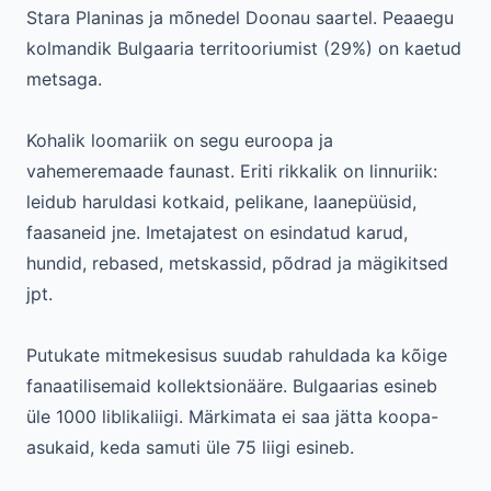
Stara Planinas ja mõnedel Doonau saartel. Peaaegu
kolmandik Bulgaaria territooriumist (29%) on kaetud
metsaga.
Kohalik loomariik on segu euroopa ja
vahemeremaade faunast. Eriti rikkalik on linnuriik:
leidub haruldasi kotkaid, pelikane, laanepüüsid,
faasaneid jne. Imetajatest on esindatud karud,
hundid, rebased, metskassid, põdrad ja mägikitsed
jpt.
Putukate mitmekesisus suudab rahuldada ka kõige
fanaatilisemaid kollektsionääre. Bulgaarias esineb
üle 1000 liblikaliigi. Märkimata ei saa jätta koopa-
asukaid, keda samuti üle 75 liigi esineb.