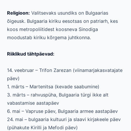
Religioon:
Valitsevaks usundiks on Bulgaarias
õigeusk. Bulgaaria kiriku eesotsas on patriarh, kes
koos metropoliitidest koosneva Sinodiga
moodustab kiriku kõrgema juhtkonna.
Riiklikud tähtpäevad:
14. veebruar – Trifon Zarezan (viinamarjakasvatajate
päev)
1. märts – Martenitsa (kevade saabumine)
3. märts – rahvuspüha, Bulgaaria türgi ikke alt
vabastamise aastapäev
6. mai – Vapruse päev, Bulgaaria armee aastapäev
24. mai – bulgaaria kultuuri ja slaavi kirjakeele päev
(pühakute Kirilli ja Mefodi päev)