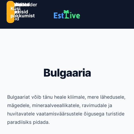
Sihtkohad
Estlive
Goa
Premio
Reisikalender
Järelmaks
Kontaktid
Küsi
ja
ringreisid
reisid
ringreisid
pakkumist
reisid
Bulgaaria
Bulgaariat võib tänu heale kliimale, mere lähedusele,
mägedele, mineraalveeallikatele, ravimudale ja
huvitavatele vaatamisväärsustele õigusega turistide
paradiisiks pidada.