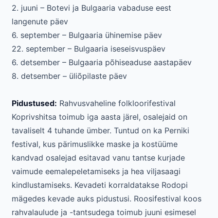
2. juuni – Botevi ja Bulgaaria vabaduse eest
langenute päev
6. september – Bulgaaria ühinemise päev
22. september – Bulgaaria iseseisvuspäev
6. detsember – Bulgaaria põhiseaduse aastapäev
8. detsember – üliõpilaste päev
Pidustused:
Rahvusvaheline folkloorifestival
Koprivshitsa toimub iga aasta järel, osalejaid on
tavaliselt 4 tuhande ümber. Tuntud on ka Perniki
festival, kus pärimuslikke maske ja kostüüme
kandvad osalejad esitavad vanu tantse kurjade
vaimude eemalepeletamiseks ja hea viljasaagi
kindlustamiseks. Kevadeti korraldatakse Rodopi
mägedes kevade auks pidustusi. Roosifestival koos
rahvalaulude ja -tantsudega toimub juuni esimesel