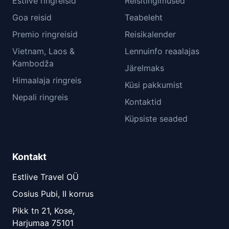
Estlive ringreisid
Reisitingimused
Goa reisid
Teabeleht
Premio ringreisid
Reisikalender
Vietnam, Laos &
Lennuinfo reaalajas
Kambodža
Järelmaks
Himaalaja ringreis
Küsi pakkumist
Nepali ringreis
Kontaktid
Küpsiste seaded
Kontakt
Estlive Travel OÜ
Cosius Pubi, II korrus
Pikk tn 21, Kose,
Harjumaa 75101