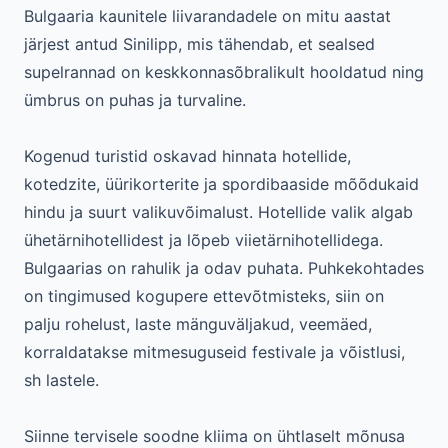
Bulgaaria kaunitele liivarandadele on mitu aastat
järjest antud Sinilipp, mis tähendab, et sealsed
supelrannad on keskkonnasõbralikult hooldatud ning
ümbrus on puhas ja turvaline.
Kogenud turistid oskavad hinnata hotellide,
kotedzite, üürikorterite ja spordibaaside mõõdukaid
hindu ja suurt valikuvõimalust. Hotellide valik algab
ühetärnihotellidest ja lõpeb viietärnihotellidega.
Bulgaarias on rahulik ja odav puhata. Puhkekohtades
on tingimused kogupere ettevõtmisteks, siin on
palju rohelust, laste mänguväljakud, veemäed,
korraldatakse mitmesuguseid festivale ja võistlusi,
sh lastele.
Siinne tervisele soodne kliima on ühtlaselt mõnusa