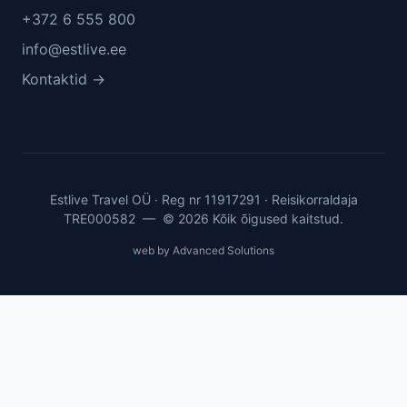
+372 6 555 800
info@estlive.ee
Kontaktid →
Estlive Travel OÜ · Reg nr 11917291 · Reisikorraldaja
TRE000582 — © 2026 Kõik õigused kaitstud.
web by Advanced Solutions