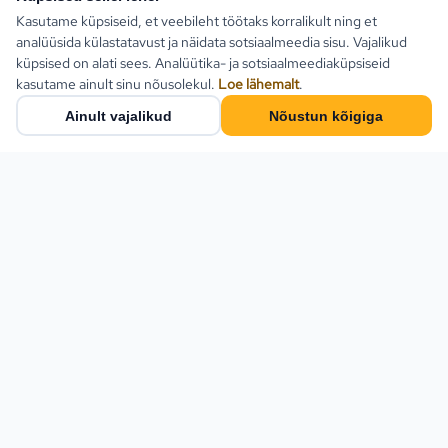
Kasutame küpsiseid, et veebileht töötaks korralikult ning et
analüüsida külastatavust ja näidata sotsiaalmeedia sisu. Vajalikud
küpsised on alati sees. Analüütika- ja sotsiaalmeediaküpsiseid
kasutame ainult sinu nõusolekul.
Loe lähemalt
.
Ainult vajalikud
Nõustun kõigiga
Populaarsed sihtkohad
Türgi
Kreeka
Estlive Travel on täisteenus
reisibüroo — ise
Egiptus
reisikorraldaja ja samas kõigi
Bulgaaria
Eesti parimate
reisikorraldajate
Montenegro
koostööpartner. Leia
Hispaania
pakettreis, ringreis või küsi