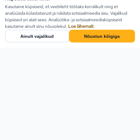
Kasutame küpsiseid, et veebileht töötaks korralikult ning et
analüüsida külastatavust ja näidata sotsiaalmeedia sisu. Vajalikud
küpsised on alati sees. Analüütika- ja sotsiaalmeediaküpsiseid
kasutame ainult sinu nõusolekul.
Loe lähemalt
.
Ainult vajalikud
Nõustun kõigiga
Populaarsed sihtkohad
Türgi
Kreeka
Estlive Travel on täisteenus
reisibüroo — ise
Egiptus
reisikorraldaja ja samas kõigi
Bulgaaria
Eesti parimate
reisikorraldajate
Montenegro
koostööpartner. Leia
Hispaania
pakettreis, ringreis või küsi