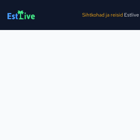
Sihtkohad ja reisid
Estlive