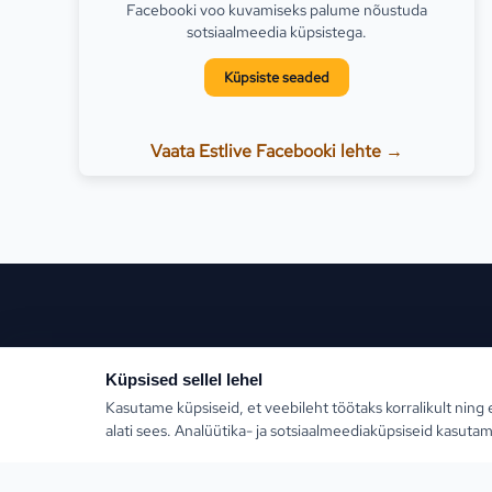
Facebooki voo kuvamiseks palume nõustuda
sotsiaalmeedia küpsistega.
Küpsiste seaded
Vaata Estlive Facebooki lehte →
Populaars
Küpsised sellel lehel
Kasutame küpsiseid, et veebileht töötaks korralikult ning 
Türgi
alati sees. Analüütika- ja sotsiaalmeediaküpsiseid kasutam
Kreeka
Estlive Travel on täisteenus reisibüroo — ise
reisikorraldaja ja samas kõigi Eesti parimate
Egiptus