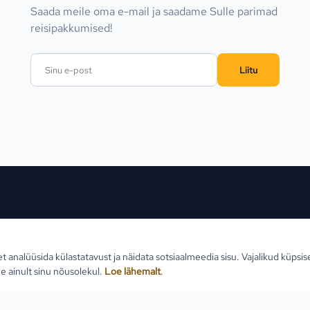
Saada meile oma e-mail ja saadame Sulle parimad
reisipakkumised!
Liitu
ed sihtkohad
Reisid
Klien
et analüüsida külastatavust ja näidata sotsiaalmeedia sisu. Vajalikud küpsi
Estlive ringreisid
Reisi
e ainult sinu nõusolekul.
Loe lähemalt
.
Goa reisid
Teabe
Premio ringreisid
Reisi