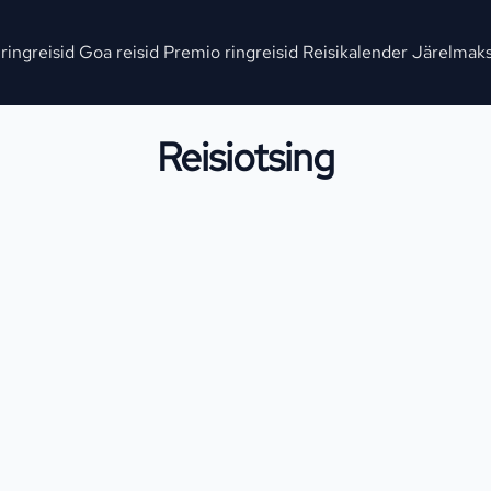
 ringreisid
Goa reisid
Premio ringreisid
Reisikalender
Järelmak
Reisiotsing