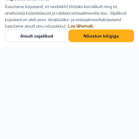
Kasutame küpsiseid, et veebileht töötaks korralikult ning et
analüüsida külastatavust ja näidata sotsiaalmeedia sisu. Vajalikud
küpsised on alati sees. Analüütika- ja sotsiaalmeediaküpsiseid
kasutame ainult sinu nõusolekul.
Loe lähemalt
.
Ainult vajalikud
Nõustun kõigiga
Populaarsed sihtkohad
Türgi
Kreeka
Estlive Travel on täisteenus
reisibüroo — ise
Egiptus
reisikorraldaja ja samas kõigi
Bulgaaria
Eesti parimate
reisikorraldajate
Montenegro
koostööpartner. Leia
Hispaania
pakettreis, ringreis või küsi