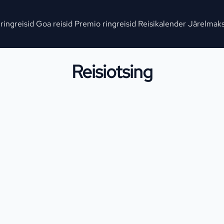
 ringreisid
Goa reisid
Premio ringreisid
Reisikalender
Järelmak
Reisiotsing