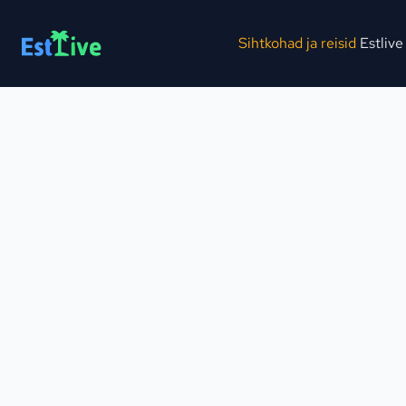
Sihtkohad ja reisid
Estlive