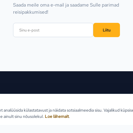
Saada meile oma e-mail ja saadame Sulle parimad
reisipakkumised!
Liitu
ed sihtkohad
Reisid
Klien
et analüüsida külastatavust ja näidata sotsiaalmeedia sisu. Vajalikud küpsi
Estlive ringreisid
Reisi
e ainult sinu nõusolekul.
Loe lähemalt
.
Goa reisid
Teabe
Premio ringreisid
Reisi