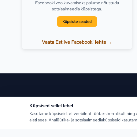
Facebooki voo kuvamiseks palume nõustuda
sotsiaalmeedia küpsistega.
Küpsiste seaded
Vaata Estlive Facebooki lehte →
Populaars
Küpsised sellel lehel
Kasutame küpsiseid, et veebileht töötaks korralikult ning 
Türgi
alati sees. Analüütika- ja sotsiaalmeediaküpsiseid kasutam
Kreeka
Estlive Travel on täisteenus reisibüroo — ise
reisikorraldaja ja samas kõigi Eesti parimate
Egiptus