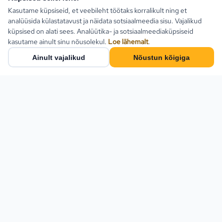
Kasutame küpsiseid, et veebileht töötaks korralikult ning et
analüüsida külastatavust ja näidata sotsiaalmeedia sisu. Vajalikud
küpsised on alati sees. Analüütika- ja sotsiaalmeediaküpsiseid
kasutame ainult sinu nõusolekul.
Loe lähemalt
.
Ainult vajalikud
Nõustun kõigiga
Populaarsed sihtkohad
Türgi
Kreeka
Estlive Travel on täisteenus
reisibüroo — ise
Egiptus
reisikorraldaja ja samas kõigi
Bulgaaria
Eesti parimate
reisikorraldajate
Montenegro
koostööpartner. Leia
Hispaania
pakettreis, ringreis või küsi