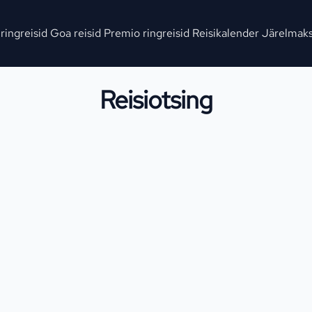
 ringreisid
Goa reisid
Premio ringreisid
Reisikalender
Järelmak
Reisiotsing