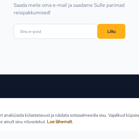
Saada meile oma e-mail ja saadame Sulle parimad
reisipakkumised!
Liitu
ed sihtkohad
Reisid
Klien
et analüüsida külastatavust ja näidata sotsiaalmeedia sisu. Vajalikud küpsi
Estlive ringreisid
Reisi
e ainult sinu nõusolekul.
Loe lähemalt
.
Goa reisid
Teabe
Premio ringreisid
Reisi