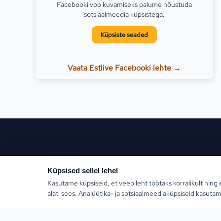
Facebooki voo kuvamiseks palume nõustuda
sotsiaalmeedia küpsistega.
Küpsiste seaded
Vaata Estlive Facebooki lehte →
Populaars
Küpsised sellel lehel
Kasutame küpsiseid, et veebileht töötaks korralikult ning 
Türgi
alati sees. Analüütika- ja sotsiaalmeediaküpsiseid kasutam
Kreeka
Estlive Travel on täisteenus reisibüroo — ise
reisikorraldaja ja samas kõigi Eesti parimate
Egiptus