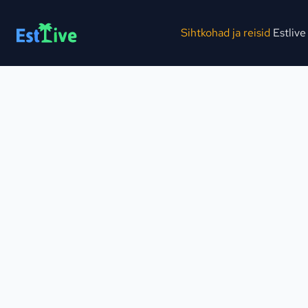
Sihtkohad ja reisid
Estlive