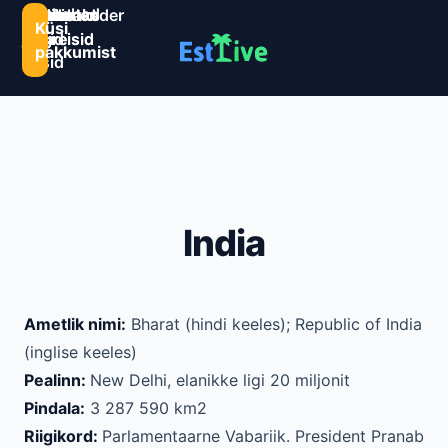
Sihtkohad
Estlive
Goa
Premio
Reisikalender
Järelmaks
Kontaktid
Küsi
ja
ringreisid
reisid
ringreisid
pakkumist
reisid
India
Ametlik nimi:
Bharat (hindi keeles); Republic of India
(inglise keeles)
Pealinn:
New Delhi, elanikke ligi 20 miljonit
Pindala:
3 287 590 km2
Riigikord:
Parlamentaarne Vabariik. President Pranab