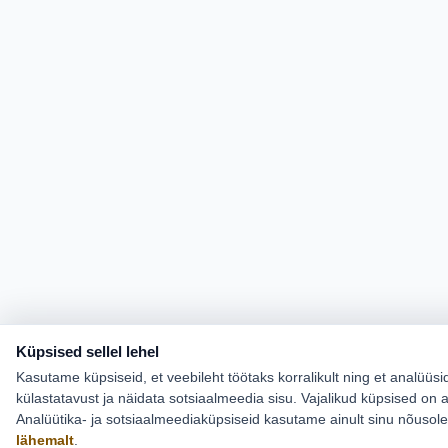
Küpsised sellel lehel
Kasutame küpsiseid, et veebileht töötaks korralikult ning et analüüsi
külastatavust ja näidata sotsiaalmeedia sisu. Vajalikud küpsised on a
Analüütika- ja sotsiaalmeediaküpsiseid kasutame ainult sinu nõusol
lähemalt
.