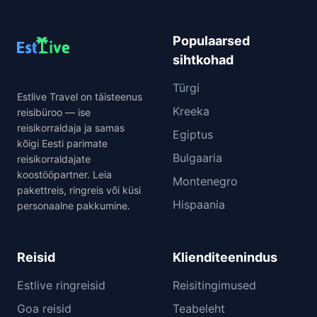
Populaarsed
sihtkohad
Türgi
Estlive Travel on täisteenus
Kreeka
reisibüroo — ise
reisikorraldaja ja samas
Egiptus
kõigi Eesti parimate
Bulgaaria
reisikorraldajate
koostööpartner. Leia
Montenegro
pakettreis, ringreis või küsi
Hispaania
personaalne pakkumine.
Reisid
Klienditeenindus
Estlive ringreisid
Reisitingimused
Goa reisid
Teabeleht