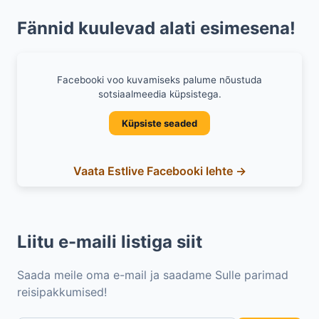
Fännid kuulevad alati esimesena!
Facebooki voo kuvamiseks palume nõustuda
sotsiaalmeedia küpsistega.
Küpsiste seaded
Vaata Estlive Facebooki lehte →
Liitu e-maili listiga siit
Saada meile oma e-mail ja saadame Sulle parimad
reisipakkumised!