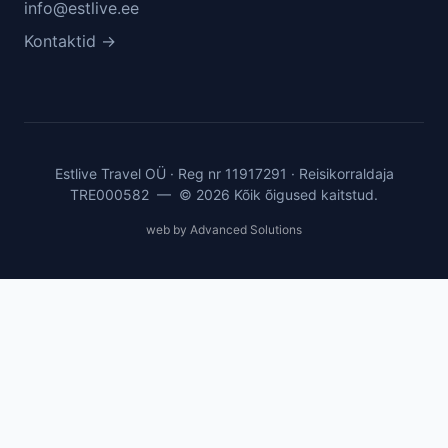
info@estlive.ee
Kontaktid →
Estlive Travel OÜ · Reg nr 11917291 · Reisikorraldaja
TRE000582 — © 2026 Kõik õigused kaitstud.
web by Advanced Solutions