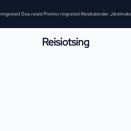
 ringreisid
Goa reisid
Premio ringreisid
Reisikalender
Järelmak
Reisiotsing