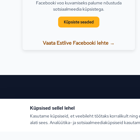
Facebooki voo kuvamiseks palume nõustuda
sotsiaalmeedia küpsistega.
Küpsiste seaded
Vaata Estlive Facebooki lehte →
Populaars
Küpsised sellel lehel
Kasutame küpsiseid, et veebileht töötaks korralikult ning 
Türgi
alati sees. Analüütika- ja sotsiaalmeediaküpsiseid kasutam
Kreeka
Estlive Travel on täisteenus reisibüroo — ise
reisikorraldaja ja samas kõigi Eesti parimate
Egiptus