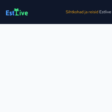
Sihtkohad ja reisid
Estlive