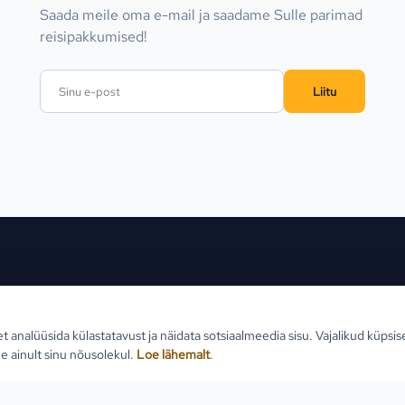
Saada meile oma e-mail ja saadame Sulle parimad
reisipakkumised!
Liitu
ed sihtkohad
Reisid
Klien
et analüüsida külastatavust ja näidata sotsiaalmeedia sisu. Vajalikud küpsi
Estlive ringreisid
Reisi
e ainult sinu nõusolekul.
Loe lähemalt
.
Goa reisid
Teabe
Premio ringreisid
Reisi